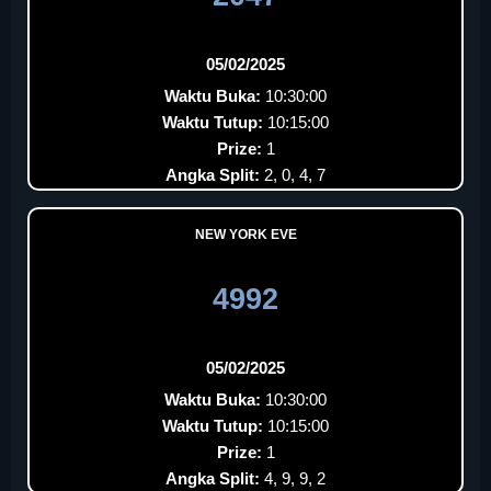
05/02/2025
Waktu Buka:
10:30:00
Waktu Tutup:
10:15:00
Prize:
1
Angka Split:
2, 0, 4, 7
NEW YORK EVE
4992
05/02/2025
Waktu Buka:
10:30:00
Waktu Tutup:
10:15:00
Prize:
1
Angka Split:
4, 9, 9, 2