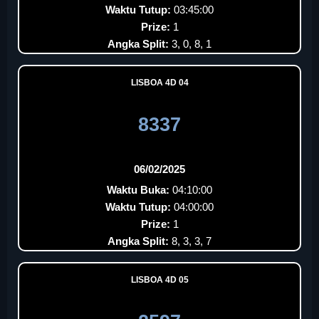
Waktu Tutup:
03:45:00
Prize:
1
Angka Split:
3, 0, 8, 1
LISBOA 4D 04
8337
06/02/2025
Waktu Buka:
04:10:00
Waktu Tutup:
04:00:00
Prize:
1
Angka Split:
8, 3, 3, 7
LISBOA 4D 05