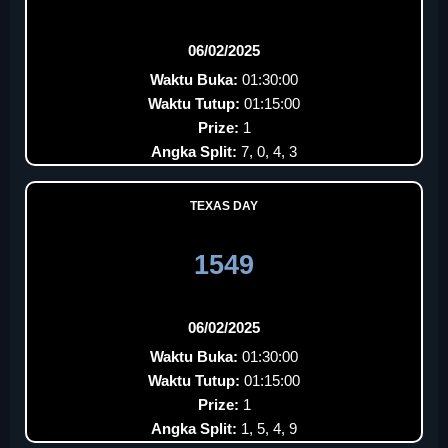
06/02/2025
Waktu Buka:
01:30:00
Waktu Tutup:
01:15:00
Prize:
1
Angka Split:
7, 0, 4, 3
TEXAS DAY
1549
06/02/2025
Waktu Buka:
01:30:00
Waktu Tutup:
01:15:00
Prize:
1
Angka Split:
1, 5, 4, 9