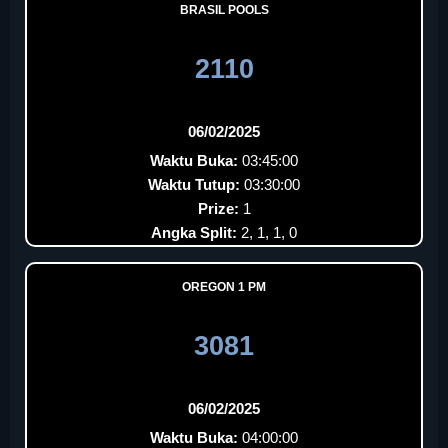
BRASIL POOLS
2110
06/02/2025
Waktu Buka:
03:45:00
Waktu Tutup:
03:30:00
Prize:
1
Angka Split:
2, 1, 1, 0
OREGON 1 PM
3081
06/02/2025
Waktu Buka:
04:00:00