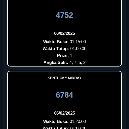
4752
06/02/2025
Waktu Buka:
01:15:00
Waktu Tutup:
01:00:00
Prize:
1
Angka Split:
4, 7, 5, 2
KENTUCKY MIDDAY
6784
06/02/2025
Waktu Buka:
01:20:00
Waktu Tutup:
01:00:00