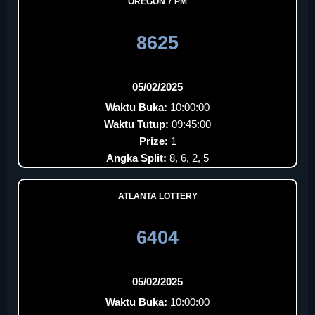
OREGON 7 PM
8625
05/02/2025
Waktu Buka:
10:00:00
Waktu Tutup:
09:45:00
Prize:
1
Angka Split:
8, 6, 2, 5
ATLANTA LOTTERY
6404
05/02/2025
Waktu Buka:
10:00:00