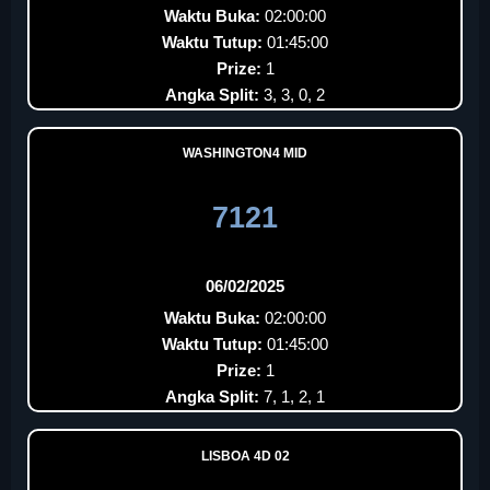
Waktu Buka:
02:00:00
Waktu Tutup:
01:45:00
Prize:
1
Angka Split:
3, 3, 0, 2
WASHINGTON4 MID
7121
06/02/2025
Waktu Buka:
02:00:00
Waktu Tutup:
01:45:00
Prize:
1
Angka Split:
7, 1, 2, 1
LISBOA 4D 02