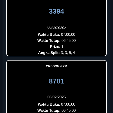
3394
06/02/2025
Waktu Buka:
07:00:00
Waktu Tutup:
06:45:00
Prize:
1
Angka Split:
3, 3, 9, 4
OREGON 4 PM
8701
06/02/2025
Waktu Buka:
07:00:00
Waktu Tutup:
06:45:00