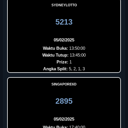
SYDNEYLOTTO
5213
05/02/2025
Waktu Buka:
13:50:00
Waktu Tutup:
13:45:00
Prize:
1
Angka Split:
5, 2, 1, 3
SINGAPORE6D
2895
05/02/2025
Waktu Buka:
17:40:00