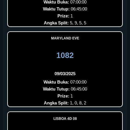
Waktu Buka:
07:00:00
Waktu Tutup:
06:45:00
Prize:
1
Angka Split:
5, 9, 5, 5
MARYLAND EVE
1082
09/03/2025
Waktu Buka:
07:00:00
Waktu Tutup:
06:45:00
Prize:
1
Angka Split:
1, 0, 8, 2
LISBOA 4D 08