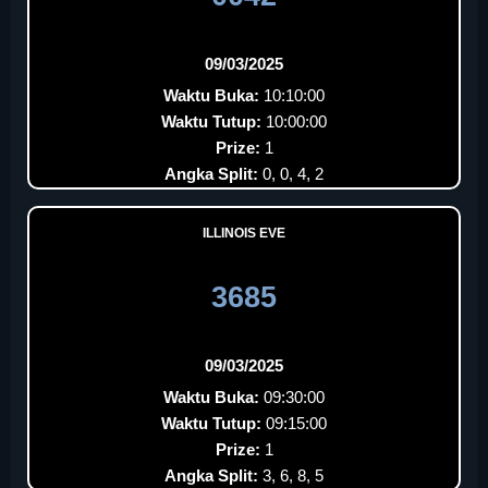
09/03/2025
Waktu Buka:
10:10:00
Waktu Tutup:
10:00:00
Prize:
1
Angka Split:
0, 0, 4, 2
ILLINOIS EVE
3685
09/03/2025
Waktu Buka:
09:30:00
Waktu Tutup:
09:15:00
Prize:
1
Angka Split:
3, 6, 8, 5