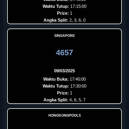
Waktu Tutup:
17:15:00
Prize:
1
Angka Split:
2, 3, 6, 0
SINGAPORE
4657
09/03/2025
Waktu Buka:
17:40:00
Waktu Tutup:
17:30:00
Prize:
1
Angka Split:
4, 6, 5, 7
HONGKONGPOOLS