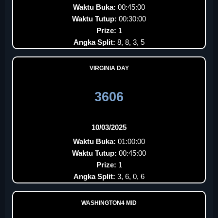
Waktu Buka:
00:45:00
Waktu Tutup:
00:30:00
Prize:
1
Angka Split:
8, 8, 3, 5
VIRGINIA DAY
3606
10/03/2025
Waktu Buka:
01:00:00
Waktu Tutup:
00:45:00
Prize:
1
Angka Split:
3, 6, 0, 6
WASHINGTON4 MID