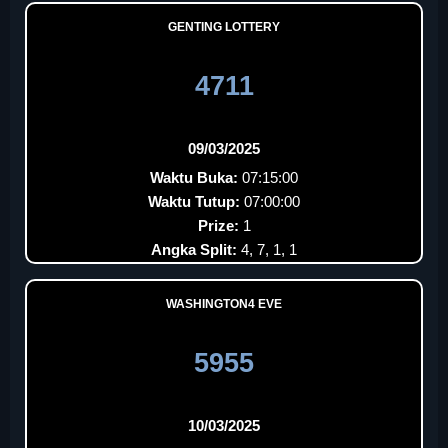
GENTING LOTTERY
4711
09/03/2025
Waktu Buka:
07:15:00
Waktu Tutup:
07:00:00
Prize:
1
Angka Split:
4, 7, 1, 1
WASHINGTON4 EVE
5955
10/03/2025