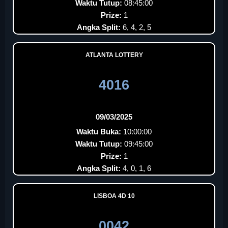
Waktu Tutup:
08:45:00
Prize:
1
Angka Split:
6, 4, 2, 5
ATLANTA LOTTERY
4016
09/03/2025
Waktu Buka:
10:00:00
Waktu Tutup:
09:45:00
Prize:
1
Angka Split:
4, 0, 1, 6
LISBOA 4D 10
0042