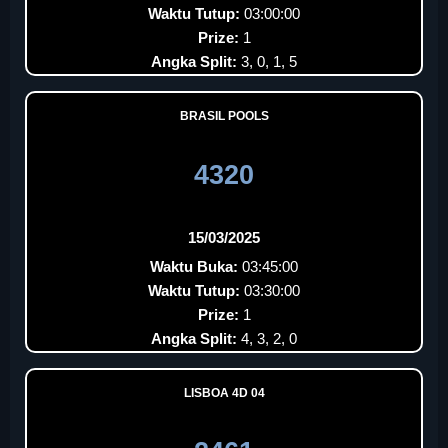
Waktu Tutup:
03:00:00
Prize:
1
Angka Split:
3, 0, 1, 5
BRASIL POOLS
4320
15/03/2025
Waktu Buka:
03:45:00
Waktu Tutup:
03:30:00
Prize:
1
Angka Split:
4, 3, 2, 0
LISBOA 4D 04