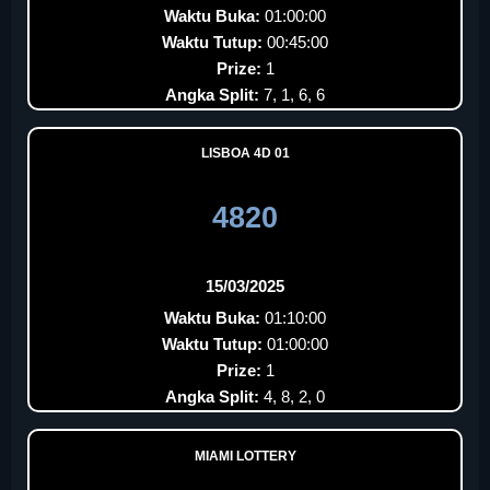
Waktu Buka:
01:00:00
Waktu Tutup:
00:45:00
Prize:
1
Angka Split:
7, 1, 6, 6
LISBOA 4D 01
4820
15/03/2025
Waktu Buka:
01:10:00
Waktu Tutup:
01:00:00
Prize:
1
Angka Split:
4, 8, 2, 0
MIAMI LOTTERY