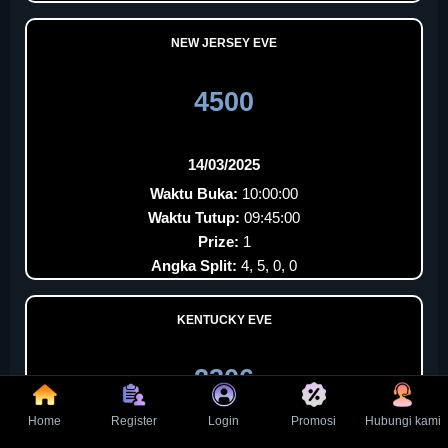
NEW JERSEY EVE
4500
14/03/2025
Waktu Buka:
10:00:00
Waktu Tutup:
09:45:00
Prize:
1
Angka Split:
4, 5, 0, 0
KENTUCKY EVE
2306
Home
Register
Login
Promosi
Hubungi kami
14/03/2025