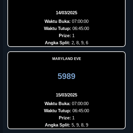
14/03/2025
Waktu Buka:
07:00:00
Waktu Tutup:
06:45:00
Prize:
1
Angka Split:
2, 8, 9, 6
MARYLAND EVE
5989
15/03/2025
Waktu Buka:
07:00:00
Waktu Tutup:
06:45:00
Prize:
1
Angka Split:
5, 9, 8, 9