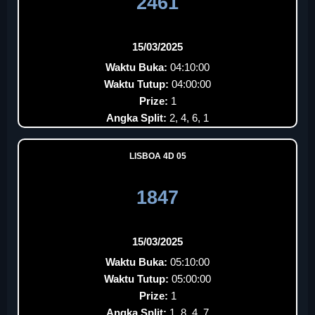
2461
15/03/2025
Waktu Buka:
04:10:00
Waktu Tutup:
04:00:00
Prize:
1
Angka Split:
2, 4, 6, 1
LISBOA 4D 05
1847
15/03/2025
Waktu Buka:
05:10:00
Waktu Tutup:
05:00:00
Prize:
1
Angka Split:
1, 8, 4, 7