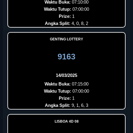
Waktu Buka:
07:10:00
Waktu Tutup:
07:00:00
Prize:
1
Angka Split:
4, 0, 8, 2
GENTING LOTTERY
9163
14/03/2025
Waktu Buka:
07:15:00
Waktu Tutup:
07:00:00
Prize:
1
Angka Split:
9, 1, 6, 3
LISBOA 4D 08