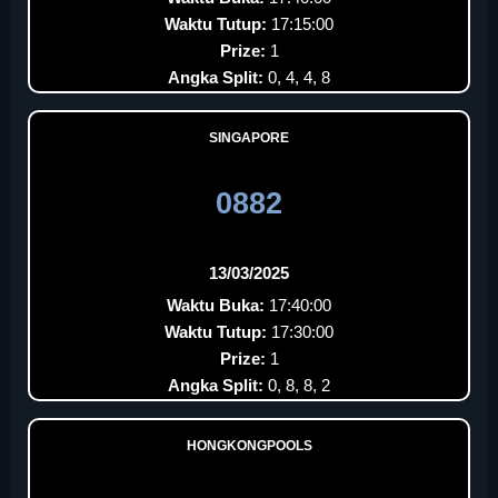
Waktu Tutup:
17:15:00
Prize:
1
Angka Split:
0, 4, 4, 8
SINGAPORE
0882
13/03/2025
Waktu Buka:
17:40:00
Waktu Tutup:
17:30:00
Prize:
1
Angka Split:
0, 8, 8, 2
HONGKONGPOOLS