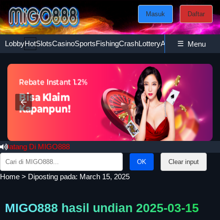
Masuk
Daftar
Lobby
Hot
Slots
Casino
Sports
Fishing
Crash
Lottery
Ayam
☰
Poker
Esport
Menu
ang Di MIGO888
Search
Clear input
for:
Home
>
Diposting pada: March 15, 2025
MIGO888 hasil undian 2025-03-15