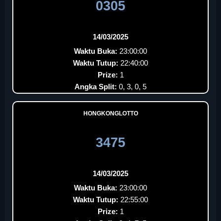
0305
14/03/2025
Waktu Buka:
23:00:00
Waktu Tutup:
22:40:00
Prize:
1
Angka Split:
0, 3, 0, 5
HONGKONGLOTTO
3475
14/03/2025
Waktu Buka:
23:00:00
Waktu Tutup:
22:55:00
Prize:
1