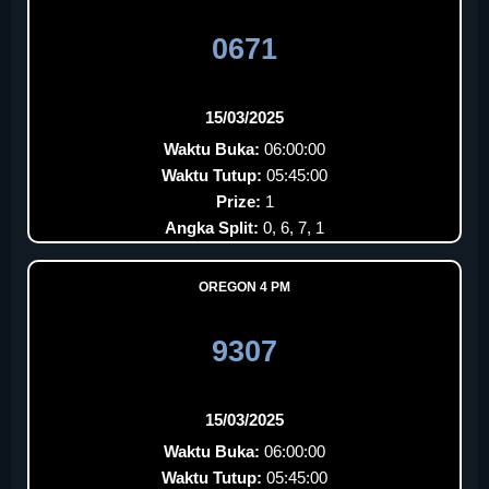
0671
15/03/2025
Waktu Buka:
06:00:00
Waktu Tutup:
05:45:00
Prize:
1
Angka Split:
0, 6, 7, 1
OREGON 4 PM
9307
15/03/2025
Waktu Buka:
06:00:00
Waktu Tutup:
05:45:00