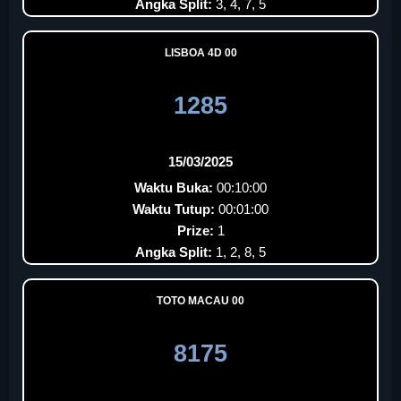
Angka Split:
3, 4, 7, 5
LISBOA 4D 00
1285
15/03/2025
Waktu Buka:
00:10:00
Waktu Tutup:
00:01:00
Prize:
1
Angka Split:
1, 2, 8, 5
TOTO MACAU 00
8175