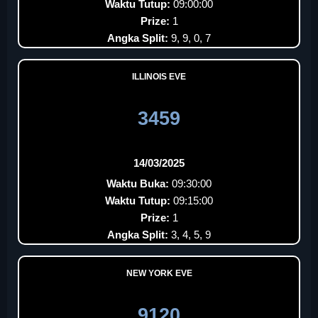
Waktu Tutup:
09:00:00
Prize:
1
Angka Split:
9, 9, 0, 7
ILLINOIS EVE
3459
14/03/2025
Waktu Buka:
09:30:00
Waktu Tutup:
09:15:00
Prize:
1
Angka Split:
3, 4, 5, 9
NEW YORK EVE
9120