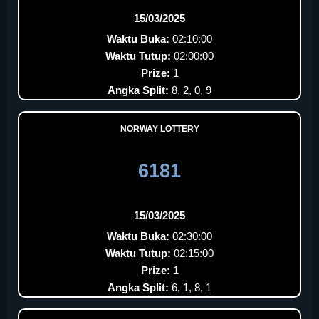
15/03/2025
Waktu Buka:
02:10:00
Waktu Tutup:
02:00:00
Prize:
1
Angka Split:
8, 2, 0, 9
NORWAY LOTTERY
6181
15/03/2025
Waktu Buka:
02:30:00
Waktu Tutup:
02:15:00
Prize:
1
Angka Split:
6, 1, 8, 1