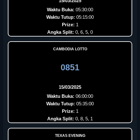
15/03/2025
Waktu Buka:
05:30:00
Waktu Tutup:
05:15:00
Prize:
1
Angka Split:
0, 6, 5, 0
CAMBODIA LOTTO
0851
15/03/2025
Waktu Buka:
06:00:00
Waktu Tutup:
05:35:00
Prize:
1
Angka Split:
0, 8, 5, 1
TEXAS EVENING