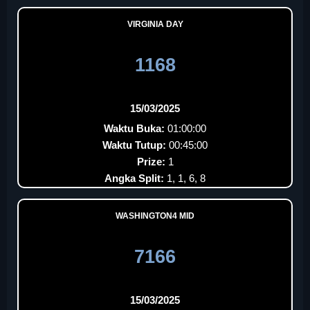
VIRGINIA DAY
1168
15/03/2025
Waktu Buka:
01:00:00
Waktu Tutup:
00:45:00
Prize:
1
Angka Split:
1, 1, 6, 8
WASHINGTON4 MID
7166
15/03/2025