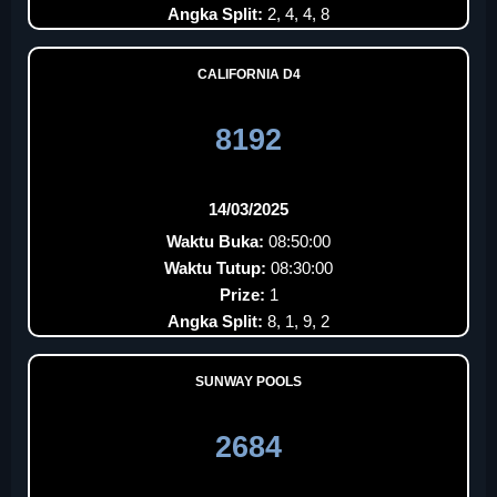
Angka Split:
2, 4, 4, 8
CALIFORNIA D4
8192
14/03/2025
Waktu Buka:
08:50:00
Waktu Tutup:
08:30:00
Prize:
1
Angka Split:
8, 1, 9, 2
SUNWAY POOLS
2684