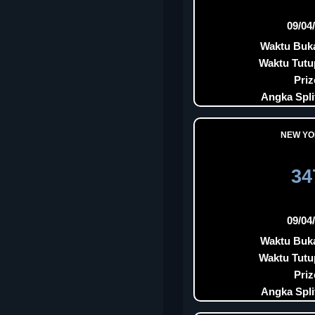
09/04
Waktu Buk
Waktu Tutu
Priz
Angka Spli
NEW YO
34
09/04
Waktu Buk
Waktu Tutu
Priz
Angka Spli