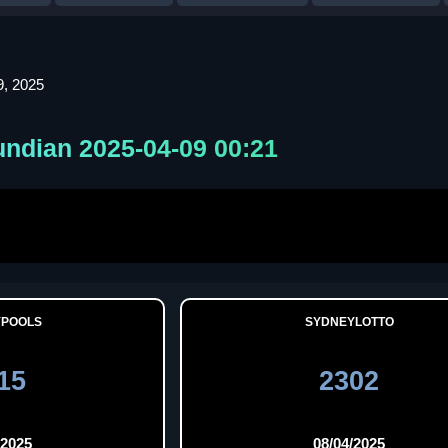
9, 2025
undian 2025-04-09 00:21
YPOOLS
SYDNEYLOTTO
15
2302
/2025
08/04/2025