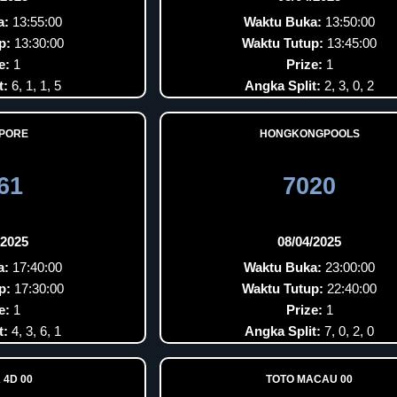
a:
13:55:00
Waktu Buka:
13:50:00
p:
13:30:00
Waktu Tutup:
13:45:00
e:
1
Prize:
1
t:
6, 1, 1, 5
Angka Split:
2, 3, 0, 2
PORE
HONGKONGPOOLS
61
7020
/2025
08/04/2025
a:
17:40:00
Waktu Buka:
23:00:00
p:
17:30:00
Waktu Tutup:
22:40:00
e:
1
Prize:
1
t:
4, 3, 6, 1
Angka Split:
7, 0, 2, 0
 4D 00
TOTO MACAU 00