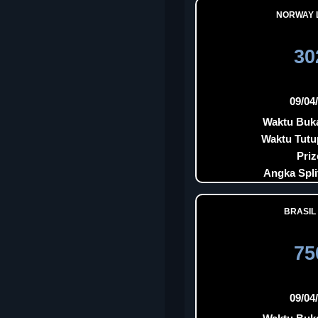
NORWAY 
30
09/04
Waktu Buk
Waktu Tutu
Priz
Angka Spli
BRASIL
75
09/04