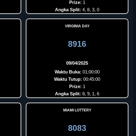
Prize:
1
Angka Split:
4, 8, 3, 0
VIRGINIA DAY
8916
09/04/2025
Waktu Buka:
01:00:00
Waktu Tutup:
00:45:00
Prize:
1
Angka Split:
8, 9, 1, 6
MIAMI LOTTERY
8083