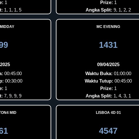
e:
1
Prize:
1
t:
1, 1, 1, 5
Angka Split:
9, 1, 2, 2
 MIDDAY
MC EVENING
99
1431
/2025
09/04/2025
a:
00:45:00
Waktu Buka:
01:00:00
p:
00:30:00
Waktu Tutup:
00:45:00
e:
1
Prize:
1
t:
7, 9, 9, 9
Angka Split:
1, 4, 3, 1
ON4 MID
LISBOA 4D 01
61
4547