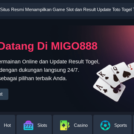
lkan Game Slot dan Result Update Toto Togel Terpercaya Di Webs
Datang Di
MIGO888
ermainan Online dan Update Result Togel,
dengan dukungan langsung 24/7.
bagai pilihan terbaik Anda.
t
Hot
Slots
Casino
Sports