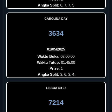
Angka Split:
0, 7, 7, 9
CAROLINA DAY
3634
01/05/2025
Waktu Buka:
02:00:00
Waktu Tutup:
01:45:00
Prize:
1
Angka Split:
3, 6, 3, 4
LISBOA 4D 02
7214