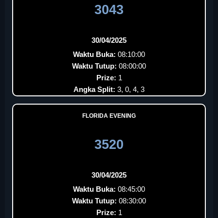
3043
30/04/2025
Waktu Buka:
08:10:00
Waktu Tutup:
08:00:00
Prize:
1
Angka Split:
3, 0, 4, 3
FLORIDA EVENING
3520
30/04/2025
Waktu Buka:
08:45:00
Waktu Tutup:
08:30:00
Prize:
1