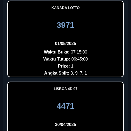
KANADA LOTTO
3971
01/05/2025
Waktu Buka:
07:15:00
Waktu Tutup:
06:45:00
Prize:
1
Angka Split:
3, 9, 7, 1
LISBOA 4D 07
4471
30/04/2025