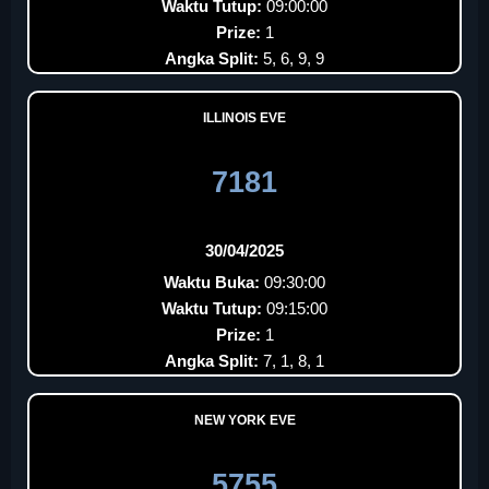
Waktu Tutup:
09:00:00
Prize:
1
Angka Split:
5, 6, 9, 9
ILLINOIS EVE
7181
30/04/2025
Waktu Buka:
09:30:00
Waktu Tutup:
09:15:00
Prize:
1
Angka Split:
7, 1, 8, 1
NEW YORK EVE
5755