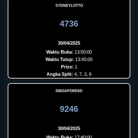
SYDNEYLOTTO
4736
30/04/2025
Waktu Buka:
13:50:00
Waktu Tutup:
13:45:00
Prize:
1
Angka Split:
4, 7, 3, 6
SINGAPORE6D
9246
30/04/2025
Waktu Buka:
17:40:00