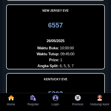
NEW JERSEY EVE
6557
26/05/2025
Waktu Buka:
10:00:00
Waktu Tutup:
09:45:00
Prize:
1
Angka Split:
6, 5, 5, 7
KENTUCKY EVE
5303
Home
Register
Login
Promosi
Hubungi kami
26/05/2025