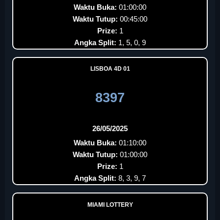
Waktu Buka:
01:00:00
Waktu Tutup:
00:45:00
Prize:
1
Angka Split:
1, 5, 0, 9
LISBOA 4D 01
8397
26/05/2025
Waktu Buka:
01:10:00
Waktu Tutup:
01:00:00
Prize:
1
Angka Split:
8, 3, 9, 7
MIAMI LOTTERY