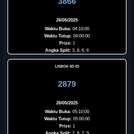
3866
26/05/2025
Waktu Buka:
04:10:00
Waktu Tutup:
04:00:00
Prize:
1
Angka Split:
3, 8, 6, 6
LISBOA 4D 05
2879
26/05/2025
Waktu Buka:
05:10:00
Waktu Tutup:
05:00:00
Prize:
1
Angka Split:
2, 8, 7, 9