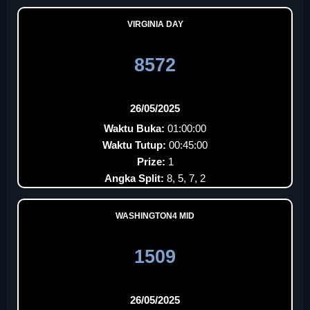
VIRGINIA DAY
8572
26/05/2025
Waktu Buka:
01:00:00
Waktu Tutup:
00:45:00
Prize:
1
Angka Split:
8, 5, 7, 2
WASHINGTON4 MID
1509
26/05/2025