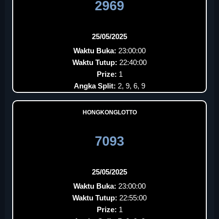
2969
25/05/2025
Waktu Buka:
23:00:00
Waktu Tutup:
22:40:00
Prize:
1
Angka Split:
2, 9, 6, 9
HONGKONGLOTTO
7093
25/05/2025
Waktu Buka:
23:00:00
Waktu Tutup:
22:55:00
Prize:
1