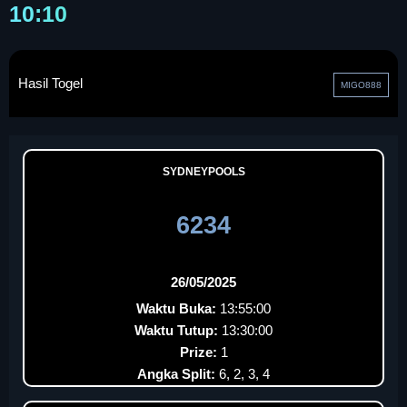
10:10
Hasil Togel
MIGO888
SYDNEYPOOLS
6234
26/05/2025
Waktu Buka:
13:55:00
Waktu Tutup:
13:30:00
Prize:
1
Angka Split:
6, 2, 3, 4