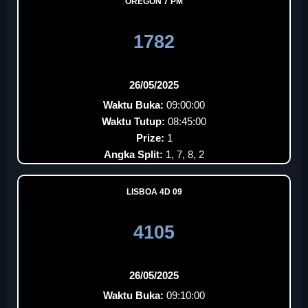
OREGON 7 PM
1782
26/05/2025
Waktu Buka:
09:00:00
Waktu Tutup:
08:45:00
Prize:
1
Angka Split:
1, 7, 8, 2
LISBOA 4D 09
4105
26/05/2025
Waktu Buka:
09:10:00