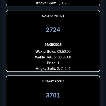
Angka Split:
1, 0, 2, 6
CALIFORNIA D4
2724
26/05/2025
Waktu Buka:
08:50:00
Waktu Tutup:
08:30:00
Prize:
1
Angka Split:
2, 7, 2, 4
SUNWAY POOLS
3701