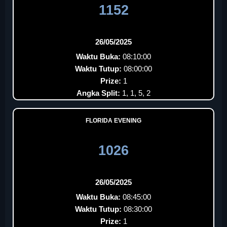
1152
26/05/2025
Waktu Buka:
08:10:00
Waktu Tutup:
08:00:00
Prize:
1
Angka Split:
1, 1, 5, 2
FLORIDA EVENING
1026
26/05/2025
Waktu Buka:
08:45:00
Waktu Tutup:
08:30:00
Prize:
1