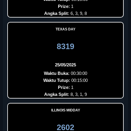
Prize:
1
Angka Split:
6, 3, 9, 8
TEXAS DAY
8319
25/05/2025
Waktu Buka:
00:30:00
Waktu Tutup:
00:15:00
Prize:
1
Angka Split:
8, 3, 1, 9
ILLINOIS MIDDAY
2602