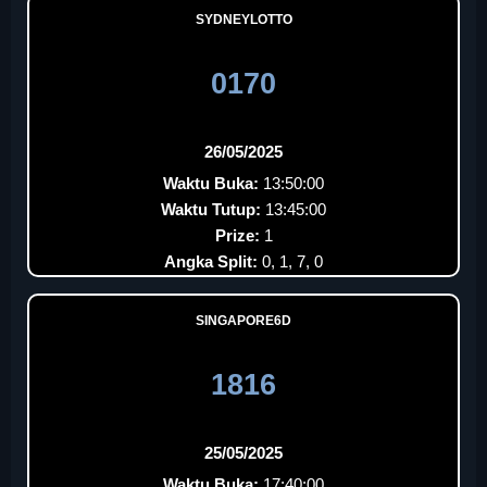
SYDNEYLOTTO
0170
26/05/2025
Waktu Buka:
13:50:00
Waktu Tutup:
13:45:00
Prize:
1
Angka Split:
0, 1, 7, 0
SINGAPORE6D
1816
25/05/2025
Waktu Buka:
17:40:00