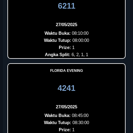
6211
27/05/2025
Waktu Buka:
08:10:00
Waktu Tutup:
08:00:00
Prize:
1
Angka Split:
6, 2, 1, 1
FLORIDA EVENING
4241
27/05/2025
Waktu Buka:
08:45:00
Waktu Tutup:
08:30:00
Prize:
1