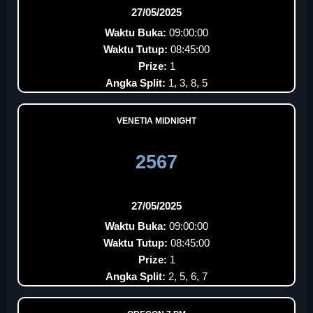
27/05/2025
Waktu Buka:
09:00:00
Waktu Tutup:
08:45:00
Prize:
1
Angka Split:
1, 3, 8, 5
VENETIA MIDNIGHT
2567
27/05/2025
Waktu Buka:
09:00:00
Waktu Tutup:
08:45:00
Prize:
1
Angka Split:
2, 5, 6, 7