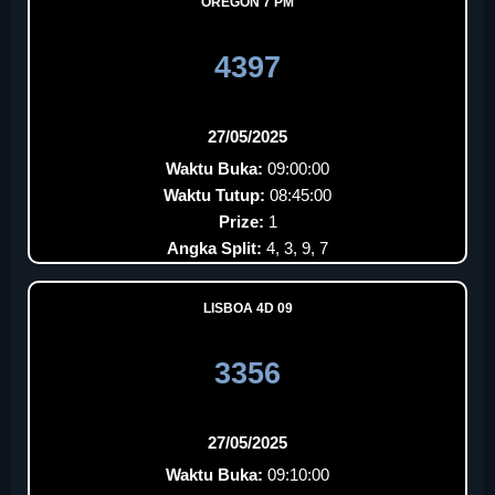
OREGON 7 PM
4397
27/05/2025
Waktu Buka:
09:00:00
Waktu Tutup:
08:45:00
Prize:
1
Angka Split:
4, 3, 9, 7
LISBOA 4D 09
3356
27/05/2025
Waktu Buka:
09:10:00