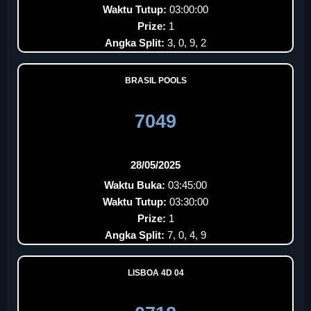
Waktu Tutup:
03:00:00
Prize:
1
Angka Split:
3, 0, 9, 2
BRASIL POOLS
7049
28/05/2025
Waktu Buka:
03:45:00
Waktu Tutup:
03:30:00
Prize:
1
Angka Split:
7, 0, 4, 9
LISBOA 4D 04