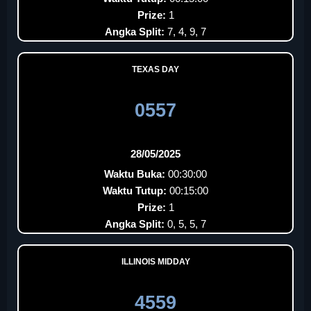
Prize:
1
Angka Split:
7, 4, 9, 7
TEXAS DAY
0557
28/05/2025
Waktu Buka:
00:30:00
Waktu Tutup:
00:15:00
Prize:
1
Angka Split:
0, 5, 5, 7
ILLINOIS MIDDAY
4559