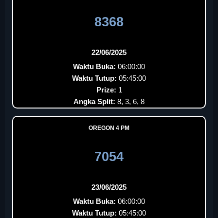
8368
22/06/2025
Waktu Buka:
06:00:00
Waktu Tutup:
05:45:00
Prize:
1
Angka Split:
8, 3, 6, 8
OREGON 4 PM
7054
23/06/2025
Waktu Buka:
06:00:00
Waktu Tutup:
05:45:00