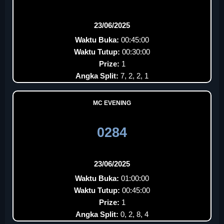
23/06/2025
Waktu Buka:
00:45:00
Waktu Tutup:
00:30:00
Prize:
1
Angka Split:
7, 2, 2, 1
MC EVENING
0284
23/06/2025
Waktu Buka:
01:00:00
Waktu Tutup:
00:45:00
Prize:
1
Angka Split:
0, 2, 8, 4