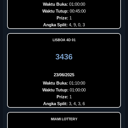
Waktu Buka:
01:00:00
Waktu Tutup:
00:45:00
Prize:
1
Angka Split:
4, 9, 0, 3
LISBOA 4D 01
3436
23/06/2025
Waktu Buka:
01:10:00
Waktu Tutup:
01:00:00
Prize:
1
Angka Split:
3, 4, 3, 6
MIAMI LOTTERY