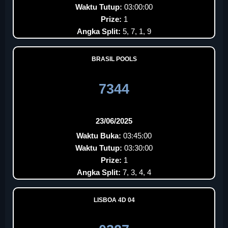
Waktu Tutup:
03:00:00
Prize:
1
Angka Split:
5, 7, 1, 9
BRASIL POOLS
7344
23/06/2025
Waktu Buka:
03:45:00
Waktu Tutup:
03:30:00
Prize:
1
Angka Split:
7, 3, 4, 4
LISBOA 4D 04