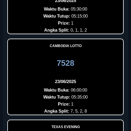
23/06/2025
Waktu Buka:
05:30:00
Waktu Tutup:
05:15:00
Prize:
1
Angka Split:
0, 1, 1, 2
CAMBODIA LOTTO
7528
23/06/2025
Waktu Buka:
06:00:00
Waktu Tutup:
05:35:00
Prize:
1
Angka Split:
7, 5, 2, 8
TEXAS EVENING