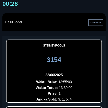
00:28
Hasil Togel
MIGO888
SYDNEYPOOLS
3154
22/06/2025
Waktu Buka:
13:55:00
Waktu Tutup:
13:30:00
Prize:
1
Angka Split:
3, 1, 5, 4