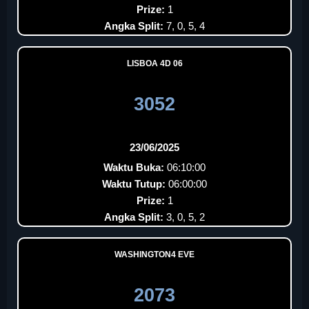
Prize:
1
Angka Split:
7, 0, 5, 4
LISBOA 4D 06
3052
23/06/2025
Waktu Buka:
06:10:00
Waktu Tutup:
06:00:00
Prize:
1
Angka Split:
3, 0, 5, 2
WASHINGTON4 EVE
2073