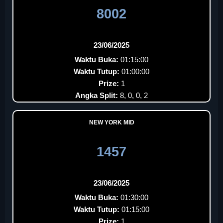
8002
23/06/2025
Waktu Buka:
01:15:00
Waktu Tutup:
01:00:00
Prize:
1
Angka Split:
8, 0, 0, 2
NEW YORK MID
1457
23/06/2025
Waktu Buka:
01:30:00
Waktu Tutup:
01:15:00
Prize:
1