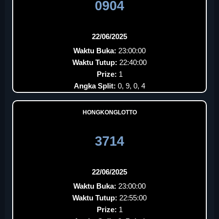
0904
22/06/2025
Waktu Buka:
23:00:00
Waktu Tutup:
22:40:00
Prize:
1
Angka Split:
0, 9, 0, 4
HONGKONGLOTTO
3714
22/06/2025
Waktu Buka:
23:00:00
Waktu Tutup:
22:55:00
Prize:
1