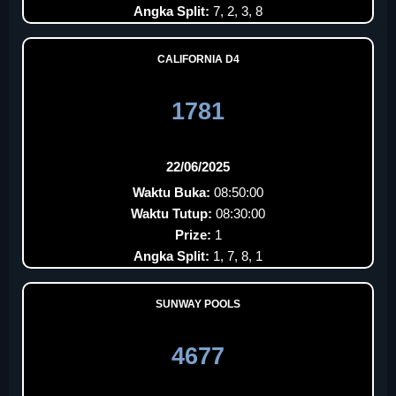
Angka Split:
7, 2, 3, 8
CALIFORNIA D4
1781
22/06/2025
Waktu Buka:
08:50:00
Waktu Tutup:
08:30:00
Prize:
1
Angka Split:
1, 7, 8, 1
SUNWAY POOLS
4677