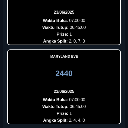
23/06/2025
Waktu Buka:
07:00:00
Waktu Tutup:
06:45:00
Prize:
1
Angka Split:
2, 0, 7, 3
MARYLAND EVE
2440
23/06/2025
Waktu Buka:
07:00:00
Waktu Tutup:
06:45:00
Prize:
1
Angka Split:
2, 4, 4, 0