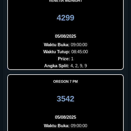
VENETIA MIDNIGHT
4299
05/08/2025
Waktu Buka:
09:00:00
Waktu Tutup:
08:45:00
Prize:
1
Angka Split:
4, 2, 9, 9
OREGON 7 PM
3542
05/08/2025
Waktu Buka:
09:00:00