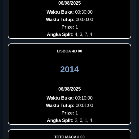
06/08/2025
Waktu Buka:
00:30:00
Waktu Tutup:
00:00:00
Prize:
1
Angka Split:
4, 3, 7, 4
LISBOA 4D 00
2014
06/08/2025
Waktu Buka:
00:10:00
Waktu Tutup:
00:01:00
Prize:
1
Angka Split:
2, 0, 1, 4
TOTO MACAU 00