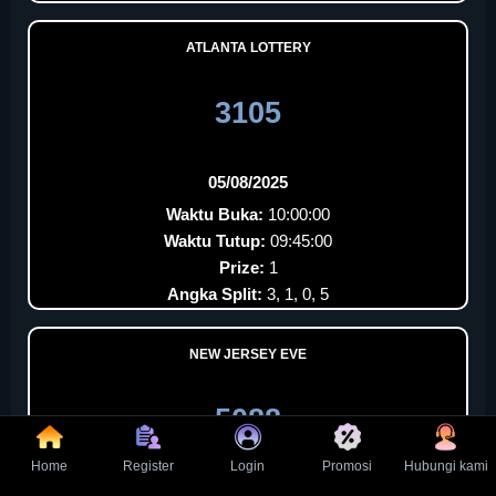
ATLANTA LOTTERY
3105
05/08/2025
Waktu Buka:
10:00:00
Waktu Tutup:
09:45:00
Prize:
1
Angka Split:
3, 1, 0, 5
NEW JERSEY EVE
5088
Home
Register
Login
Promosi
Hubungi kami
05/08/2025