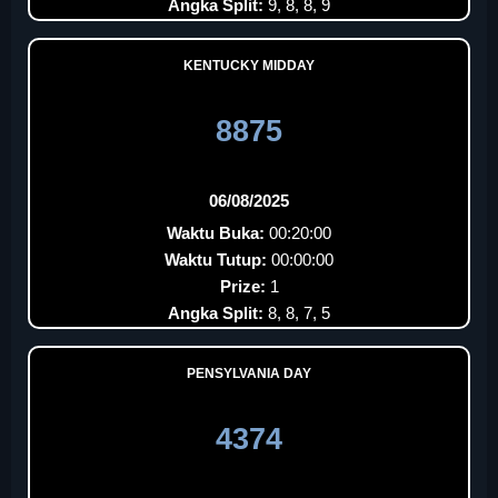
Angka Split:
9, 8, 8, 9
KENTUCKY MIDDAY
8875
06/08/2025
Waktu Buka:
00:20:00
Waktu Tutup:
00:00:00
Prize:
1
Angka Split:
8, 8, 7, 5
PENSYLVANIA DAY
4374