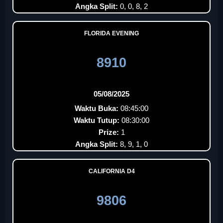
Angka Split:
0, 0, 8, 2
FLORIDA EVENING
8910
05/08/2025
Waktu Buka:
08:45:00
Waktu Tutup:
08:30:00
Prize:
1
Angka Split:
8, 9, 1, 0
CALIFORNIA D4
9806