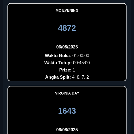
MC EVENING
4872
06/08/2025
Waktu Buka:
01:00:00
Waktu Tutup:
00:45:00
Prize:
1
Angka Split:
4, 8, 7, 2
VIRGINIA DAY
1643
06/08/2025