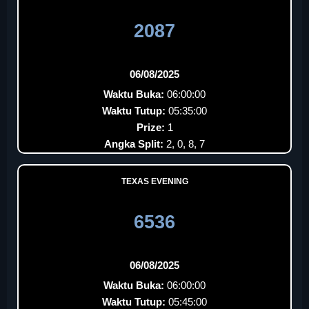
2087
06/08/2025
Waktu Buka:
06:00:00
Waktu Tutup:
05:35:00
Prize:
1
Angka Split:
2, 0, 8, 7
TEXAS EVENING
6536
06/08/2025
Waktu Buka:
06:00:00
Waktu Tutup:
05:45:00