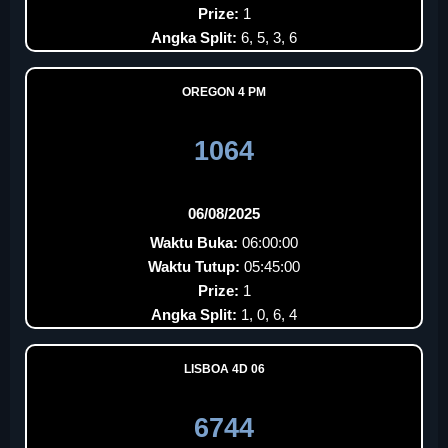
Prize:
1
Angka Split:
6, 5, 3, 6
OREGON 4 PM
1064
06/08/2025
Waktu Buka:
06:00:00
Waktu Tutup:
05:45:00
Prize:
1
Angka Split:
1, 0, 6, 4
LISBOA 4D 06
6744