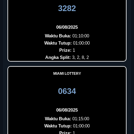
3282
06/08/2025
Waktu Buka:
01:10:00
Waktu Tutup:
01:00:00
Prize:
1
Angka Split:
3, 2, 8, 2
MIAMI LOTTERY
0634
06/08/2025
Waktu Buka:
01:15:00
Waktu Tutup:
01:00:00
Prize:
1