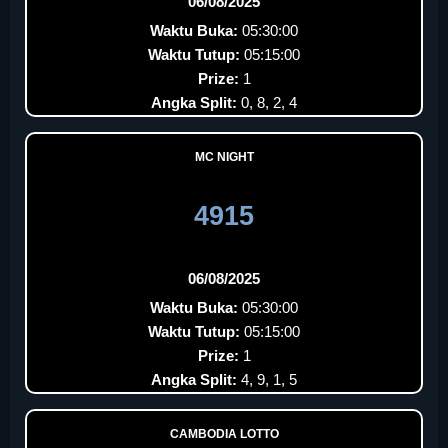
06/08/2025
Waktu Buka:
05:30:00
Waktu Tutup:
05:15:00
Prize:
1
Angka Split:
0, 8, 2, 4
MC NIGHT
4915
06/08/2025
Waktu Buka:
05:30:00
Waktu Tutup:
05:15:00
Prize:
1
Angka Split:
4, 9, 1, 5
CAMBODIA LOTTO