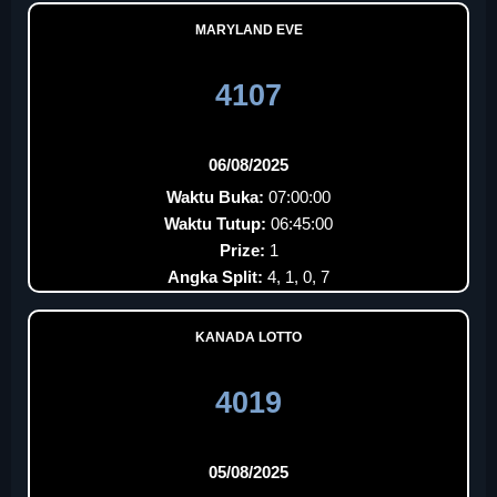
MARYLAND EVE
4107
06/08/2025
Waktu Buka:
07:00:00
Waktu Tutup:
06:45:00
Prize:
1
Angka Split:
4, 1, 0, 7
KANADA LOTTO
4019
05/08/2025