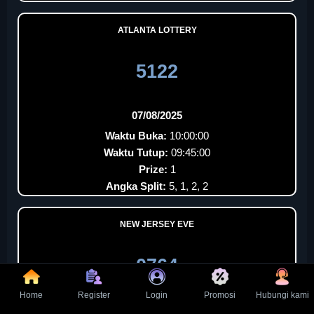
ATLANTA LOTTERY
5122
07/08/2025
Waktu Buka:
10:00:00
Waktu Tutup:
09:45:00
Prize:
1
Angka Split:
5, 1, 2, 2
NEW JERSEY EVE
0764
Home
Register
Login
Promosi
Hubungi kami
07/08/2025