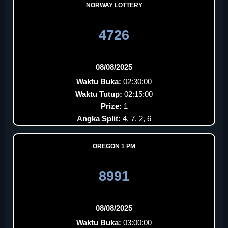
NORWAY LOTTERY
4726
08/08/2025
Waktu Buka:
02:30:00
Waktu Tutup:
02:15:00
Prize:
1
Angka Split:
4, 7, 2, 6
OREGON 1 PM
8991
08/08/2025
Waktu Buka:
03:00:00