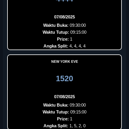
07/08/2025
Waktu Buka:
09:30:00
Waktu Tutup:
09:15:00
Prize:
1
Angka Split:
4, 4, 4, 4
NEW YORK EVE
1520
07/08/2025
Waktu Buka:
09:30:00
Waktu Tutup:
09:15:00
Prize:
1
Angka Split:
1, 5, 2, 0