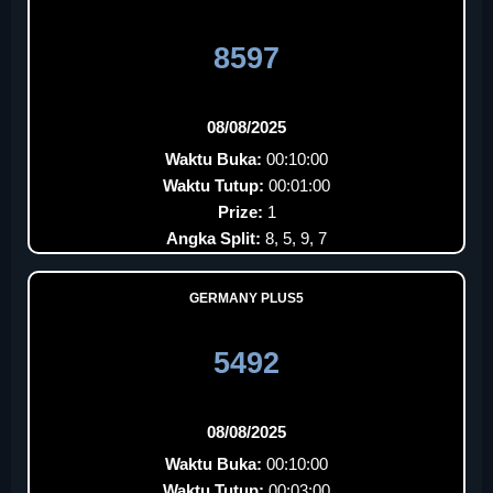
8597
08/08/2025
Waktu Buka:
00:10:00
Waktu Tutup:
00:01:00
Prize:
1
Angka Split:
8, 5, 9, 7
GERMANY PLUS5
5492
08/08/2025
Waktu Buka:
00:10:00
Waktu Tutup:
00:03:00