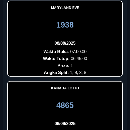
MARYLAND EVE
1938
08/08/2025
Waktu Buka:
07:00:00
Waktu Tutup:
06:45:00
Prize:
1
Angka Split:
1, 9, 3, 8
KANADA LOTTO
4865
08/08/2025