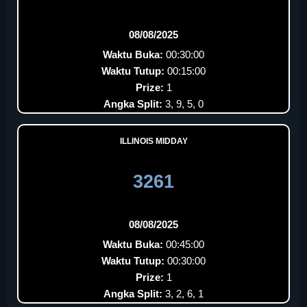
08/08/2025
Waktu Buka:
00:30:00
Waktu Tutup:
00:15:00
Prize:
1
Angka Split:
3, 9, 5, 0
ILLINOIS MIDDAY
3261
08/08/2025
Waktu Buka:
00:45:00
Waktu Tutup:
00:30:00
Prize:
1
Angka Split:
3, 2, 6, 1