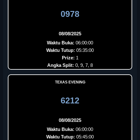
0978
08/08/2025
Waktu Buka:
06:00:00
Waktu Tutup:
05:35:00
Prize:
1
Angka Split:
0, 9, 7, 8
TEXAS EVENING
6212
08/08/2025
Waktu Buka:
06:00:00
Waktu Tutup:
05:45:00