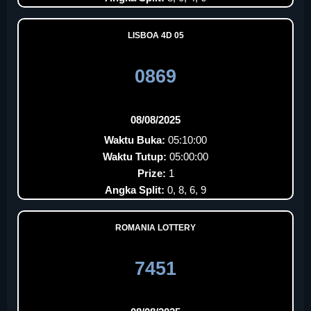
LISBOA 4D 05
0869
08/08/2025
Waktu Buka:
05:10:00
Waktu Tutup:
05:00:00
Prize:
1
Angka Split:
0, 8, 6, 9
ROMANIA LOTTERY
7451