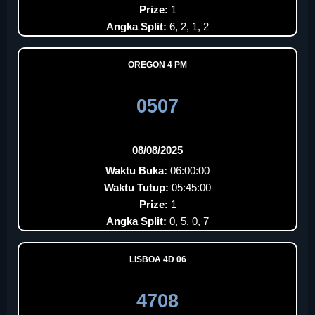
Prize:
1
Angka Split:
6, 2, 1, 2
OREGON 4 PM
0507
08/08/2025
Waktu Buka:
06:00:00
Waktu Tutup:
05:45:00
Prize:
1
Angka Split:
0, 5, 0, 7
LISBOA 4D 06
4708