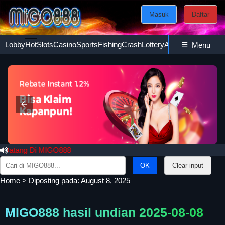
Masuk
Daftar
Lobby
Hot
Slots
Casino
Sports
Fishing
Crash
Lottery
Ayam
☰
Poker
Esport
Menu
ang Di MIGO888
Search
Clear input
for:
Home
>
Diposting pada: August 8, 2025
MIGO888 hasil undian 2025-08-08