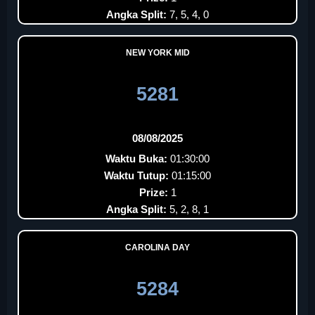
Angka Split:
7, 5, 4, 0
NEW YORK MID
5281
08/08/2025
Waktu Buka:
01:30:00
Waktu Tutup:
01:15:00
Prize:
1
Angka Split:
5, 2, 8, 1
CAROLINA DAY
5284