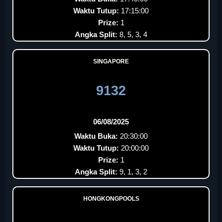
Waktu Tutup:
17:15:00
Prize:
1
Angka Split:
8, 5, 3, 4
SINGAPORE
9132
06/08/2025
Waktu Buka:
20:30:00
Waktu Tutup:
20:00:00
Prize:
1
Angka Split:
9, 1, 3, 2
HONGKONGPOOLS