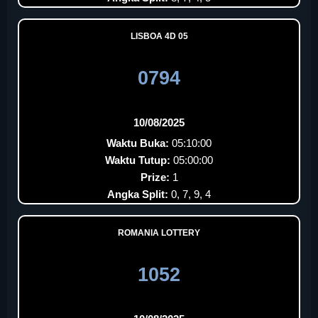
LISBOA 4D 05
0794
10/08/2025
Waktu Buka:
05:10:00
Waktu Tutup:
05:00:00
Prize:
1
Angka Split:
0, 7, 9, 4
ROMANIA LOTTERY
1052