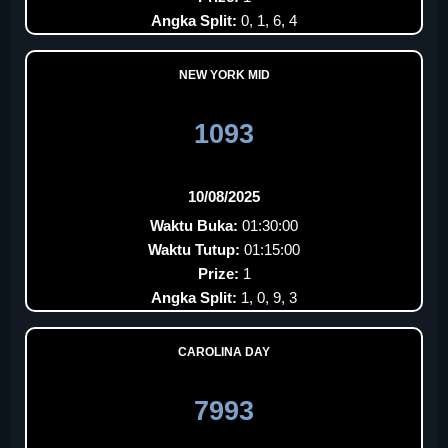
Angka Split:
0, 1, 6, 4
NEW YORK MID
1093
10/08/2025
Waktu Buka:
01:30:00
Waktu Tutup:
01:15:00
Prize:
1
Angka Split:
1, 0, 9, 3
CAROLINA DAY
7993