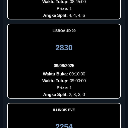
Waktu Tutup:
08:45:00
Prize:
1
Angka Split:
4, 4, 4, 6
LISBOA 4D 09
2830
09/08/2025
Waktu Buka:
09:10:00
Waktu Tutup:
09:00:00
Prize:
1
Angka Split:
2, 8, 3, 0
ILLINOIS EVE
2254