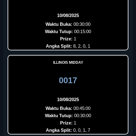
10/08/2025
Waktu Buka:
00:30:00
Waktu Tutup:
00:15:00
Prize:
1
Angka Split:
8, 2, 0, 1
ILLINOIS MIDDAY
0017
10/08/2025
Waktu Buka:
00:45:00
Waktu Tutup:
00:30:00
Prize:
1
Angka Split:
0, 0, 1, 7