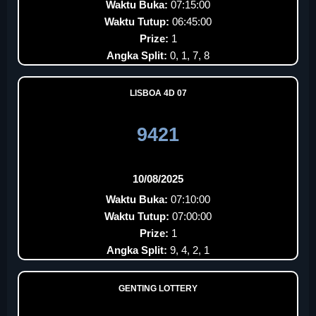
Waktu Buka:
07:15:00
Waktu Tutup:
06:45:00
Prize:
1
Angka Split:
0, 1, 7, 8
LISBOA 4D 07
9421
10/08/2025
Waktu Buka:
07:10:00
Waktu Tutup:
07:00:00
Prize:
1
Angka Split:
9, 4, 2, 1
GENTING LOTTERY