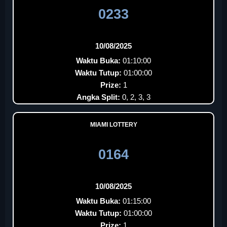
0233
10/08/2025
Waktu Buka:
01:10:00
Waktu Tutup:
01:00:00
Prize:
1
Angka Split:
0, 2, 3, 3
MIAMI LOTTERY
0164
10/08/2025
Waktu Buka:
01:15:00
Waktu Tutup:
01:00:00
Prize:
1