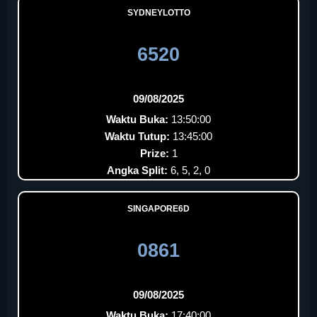
SYDNEYLOTTO
6520
09/08/2025
Waktu Buka:
13:50:00
Waktu Tutup:
13:45:00
Prize:
1
Angka Split:
6, 5, 2, 0
SINGAPORE6D
0861
09/08/2025
Waktu Buka:
17:40:00