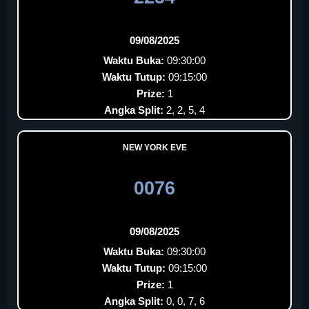
09/08/2025
Waktu Buka:
09:30:00
Waktu Tutup:
09:15:00
Prize:
1
Angka Split:
2, 2, 5, 4
NEW YORK EVE
0076
09/08/2025
Waktu Buka:
09:30:00
Waktu Tutup:
09:15:00
Prize:
1
Angka Split:
0, 0, 7, 6