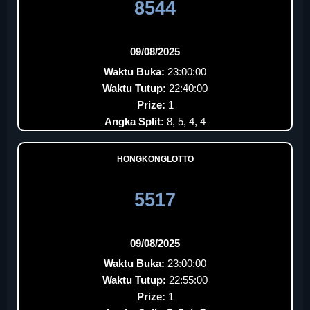
8544
09/08/2025
Waktu Buka:
23:00:00
Waktu Tutup:
22:40:00
Prize:
1
Angka Split:
8, 5, 4, 4
HONGKONGLOTTO
5517
09/08/2025
Waktu Buka:
23:00:00
Waktu Tutup:
22:55:00
Prize:
1