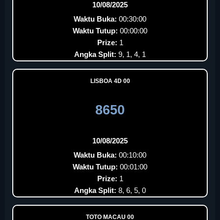
10/08/2025
Waktu Buka:
00:30:00
Waktu Tutup:
00:00:00
Prize:
1
Angka Split:
9, 1, 4, 1
LISBOA 4D 00
8650
10/08/2025
Waktu Buka:
00:10:00
Waktu Tutup:
00:01:00
Prize:
1
Angka Split:
8, 6, 5, 0
TOTO MACAU 00