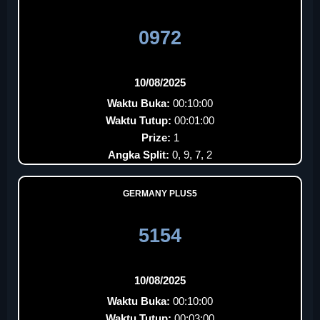
0972
10/08/2025
Waktu Buka:
00:10:00
Waktu Tutup:
00:01:00
Prize:
1
Angka Split:
0, 9, 7, 2
GERMANY PLUS5
5154
10/08/2025
Waktu Buka:
00:10:00
Waktu Tutup:
00:03:00