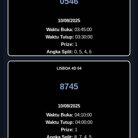
0546
10/08/2025
Waktu Buka:
03:45:00
Waktu Tutup:
03:30:00
Prize:
1
Angka Split:
0, 5, 4, 6
LISBOA 4D 04
8745
10/08/2025
Waktu Buka:
04:10:00
Waktu Tutup:
04:00:00
Prize:
1
Angka Split:
8, 7, 4, 5