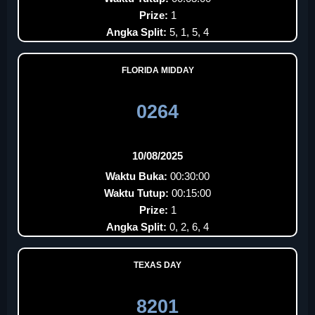
Prize:
1
Angka Split:
5, 1, 5, 4
FLORIDA MIDDAY
0264
10/08/2025
Waktu Buka:
00:30:00
Waktu Tutup:
00:15:00
Prize:
1
Angka Split:
0, 2, 6, 4
TEXAS DAY
8201