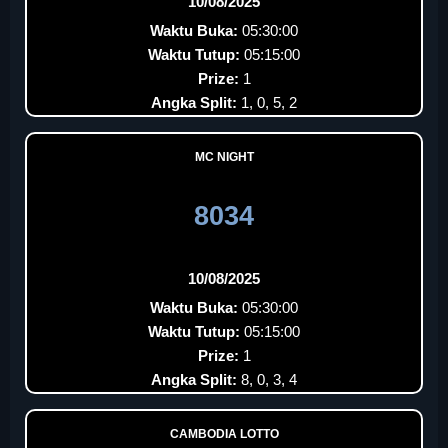
10/08/2025
Waktu Buka:
05:30:00
Waktu Tutup:
05:15:00
Prize:
1
Angka Split:
1, 0, 5, 2
MC NIGHT
8034
10/08/2025
Waktu Buka:
05:30:00
Waktu Tutup:
05:15:00
Prize:
1
Angka Split:
8, 0, 3, 4
CAMBODIA LOTTO