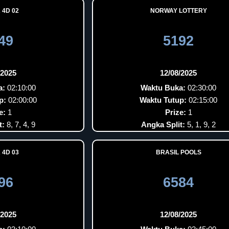
 4D 02
NORWAY LOTTERY
49
5192
/2025
12/08/2025
a:
02:10:00
Waktu Buka:
02:30:00
p:
02:00:00
Waktu Tutup:
02:15:00
e:
1
Prize:
1
t:
8, 7, 4, 9
Angka Split:
5, 1, 9, 2
 4D 03
BRASIL POOLS
96
6584
/2025
12/08/2025