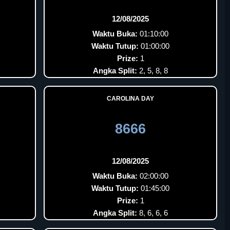
12/08/2025
Waktu Buka:
01:10:00
Waktu Tutup:
01:00:00
Prize:
1
Angka Split:
2, 5, 8, 8
CAROLINA DAY
8666
12/08/2025
Waktu Buka:
02:00:00
Waktu Tutup:
01:45:00
Prize:
1
Angka Split:
8, 6, 6, 6