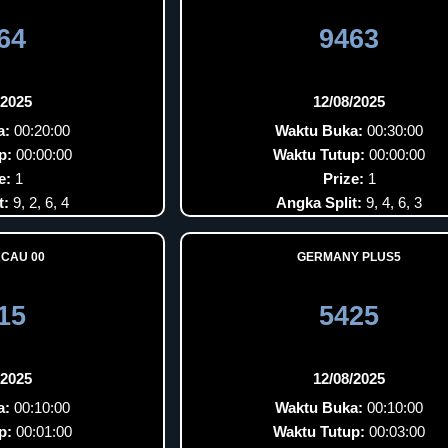
64
9463
/2025
12/08/2025
a:
00:20:00
Waktu Buka:
00:30:00
p:
00:00:00
Waktu Tutup:
00:00:00
e:
1
Prize:
1
t:
9, 2, 6, 4
Angka Split:
9, 4, 6, 3
CAU 00
GERMANY PLUS5
15
5425
/2025
12/08/2025
a:
00:10:00
Waktu Buka:
00:10:00
p:
00:01:00
Waktu Tutup:
00:03:00