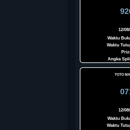
92
12/08
Waktu Buk
Waktu Tutu
Priz
Angka Spli
TOTO MA
07
12/08
Waktu Buk
Waktu Tutu