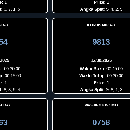
e:
1
Prize:
1
t:
0, 7, 1, 5
Angka Split:
5, 4, 2, 5
 DAY
ILLINOIS MIDDAY
54
9813
/2025
12/08/2025
a:
00:30:00
Waktu Buka:
00:45:00
p:
00:15:00
Waktu Tutup:
00:30:00
e:
1
Prize:
1
t:
8, 3, 5, 4
Angka Split:
9, 8, 1, 3
IA DAY
WASHINGTON4 MID
63
0758