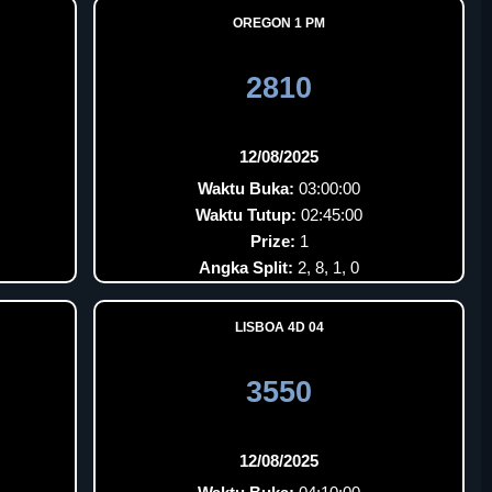
OREGON 1 PM
2810
12/08/2025
Waktu Buka:
03:00:00
Waktu Tutup:
02:45:00
Prize:
1
Angka Split:
2, 8, 1, 0
LISBOA 4D 04
3550
12/08/2025