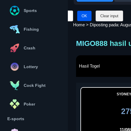
Sports
Search
Clear input
for:
Home
>
Diposting pada: Augu
Fishing
MIGO888 hasil 
Crash
Hasil Togel
Lottery
Cock Fight
SYDNE
Poker
27
E-sports
11/08