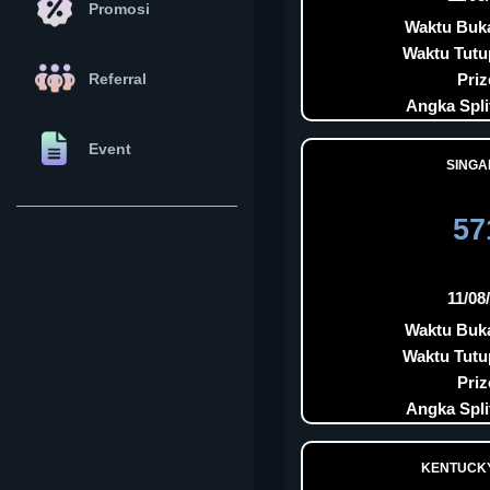
Promosi
Waktu Buk
Waktu Tutu
Referral
Priz
Angka Spli
Event
SINGA
57
11/08
Waktu Buk
Waktu Tutu
Priz
Angka Spli
KENTUCKY