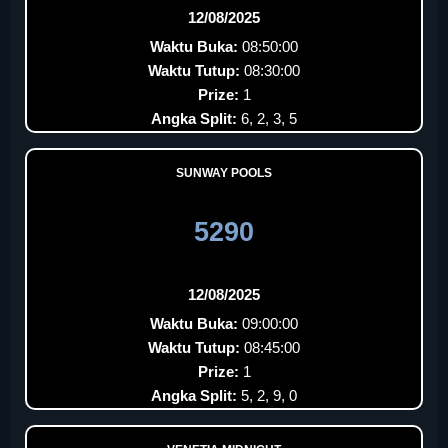
12/08/2025
Waktu Buka:
08:50:00
Waktu Tutup:
08:30:00
Prize:
1
Angka Split:
6, 2, 3, 5
SUNWAY POOLS
5290
12/08/2025
Waktu Buka:
09:00:00
Waktu Tutup:
08:45:00
Prize:
1
Angka Split:
5, 2, 9, 0