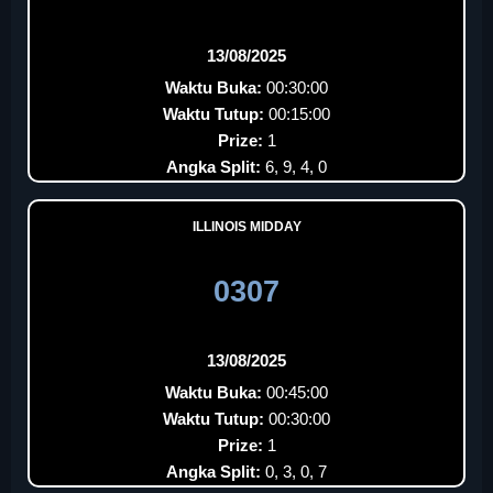
13/08/2025
Waktu Buka:
00:30:00
Waktu Tutup:
00:15:00
Prize:
1
Angka Split:
6, 9, 4, 0
ILLINOIS MIDDAY
0307
13/08/2025
Waktu Buka:
00:45:00
Waktu Tutup:
00:30:00
Prize:
1
Angka Split:
0, 3, 0, 7