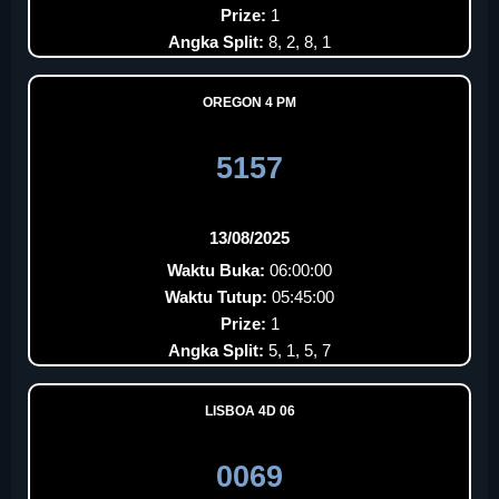
Prize:
1
Angka Split:
8, 2, 8, 1
OREGON 4 PM
5157
13/08/2025
Waktu Buka:
06:00:00
Waktu Tutup:
05:45:00
Prize:
1
Angka Split:
5, 1, 5, 7
LISBOA 4D 06
0069