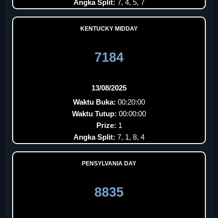
Angka Split:
7, 4, 5, 7
KENTUCKY MIDDAY
7184
13/08/2025
Waktu Buka:
00:20:00
Waktu Tutup:
00:00:00
Prize:
1
Angka Split:
7, 1, 8, 4
PENSYLVANIA DAY
8835