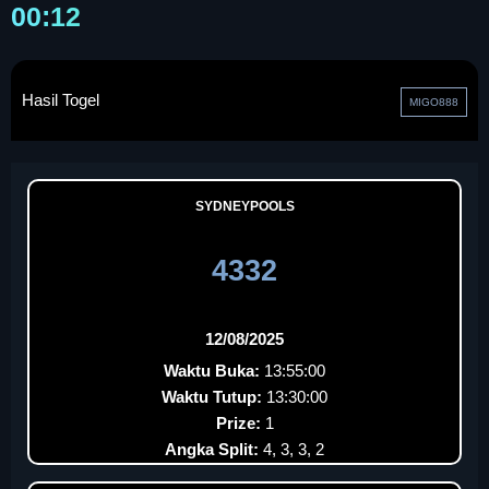
00:12
Hasil Togel
MIGO888
SYDNEYPOOLS
4332
12/08/2025
Waktu Buka:
13:55:00
Waktu Tutup:
13:30:00
Prize:
1
Angka Split:
4, 3, 3, 2