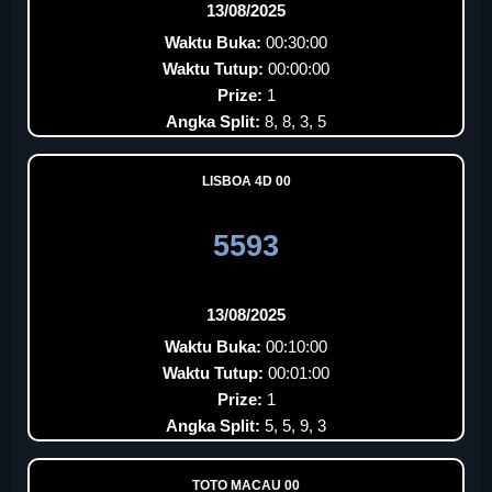
13/08/2025
Waktu Buka:
00:30:00
Waktu Tutup:
00:00:00
Prize:
1
Angka Split:
8, 8, 3, 5
LISBOA 4D 00
5593
13/08/2025
Waktu Buka:
00:10:00
Waktu Tutup:
00:01:00
Prize:
1
Angka Split:
5, 5, 9, 3
TOTO MACAU 00