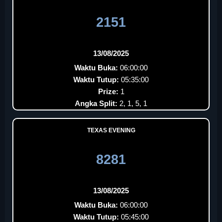
2151
13/08/2025
Waktu Buka:
06:00:00
Waktu Tutup:
05:35:00
Prize:
1
Angka Split:
2, 1, 5, 1
TEXAS EVENING
8281
13/08/2025
Waktu Buka:
06:00:00
Waktu Tutup:
05:45:00