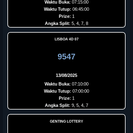
Waktu Buka:
07:15:00
Waktu Tutup:
06:45:00
Prize:
1
Angka Split:
5, 4, 7, 8
LISBOA 4D 07
9547
13/08/2025
Waktu Buka:
07:10:00
Waktu Tutup:
07:00:00
Prize:
1
Angka Split:
9, 5, 4, 7
GENTING LOTTERY