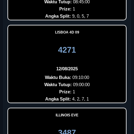
Waktu Tutup:
08:45:00
Prize:
1
Angka Split:
9, 0, 5, 7
LISBOA 4D 09
4271
12/08/2025
Waktu Buka:
09:10:00
Waktu Tutup:
09:00:00
Prize:
1
Angka Split:
4, 2, 7, 1
ILLINOIS EVE
3487