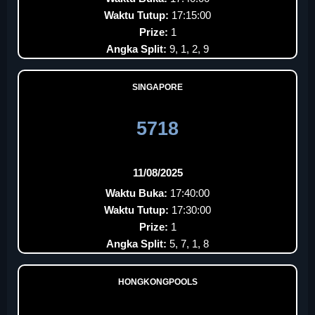
Waktu Tutup:
17:15:00
Prize:
1
Angka Split:
9, 1, 2, 9
SINGAPORE
5718
11/08/2025
Waktu Buka:
17:40:00
Waktu Tutup:
17:30:00
Prize:
1
Angka Split:
5, 7, 1, 8
HONGKONGPOOLS