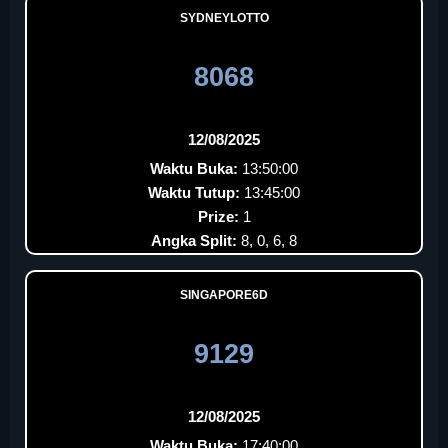
SYDNEYLOTTO
8068
12/08/2025
Waktu Buka:
13:50:00
Waktu Tutup:
13:45:00
Prize:
1
Angka Split:
8, 0, 6, 8
SINGAPORE6D
9129
12/08/2025
Waktu Buka:
17:40:00