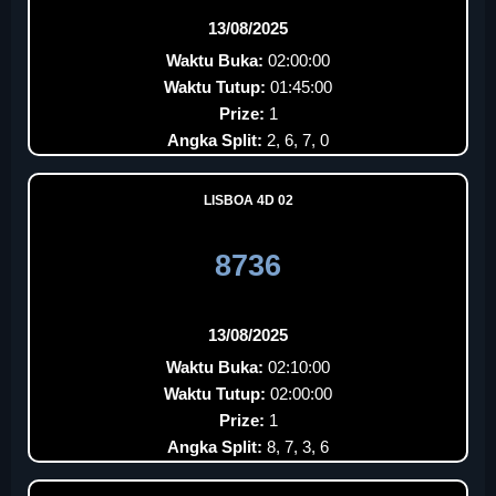
13/08/2025
Waktu Buka:
02:00:00
Waktu Tutup:
01:45:00
Prize:
1
Angka Split:
2, 6, 7, 0
LISBOA 4D 02
8736
13/08/2025
Waktu Buka:
02:10:00
Waktu Tutup:
02:00:00
Prize:
1
Angka Split:
8, 7, 3, 6