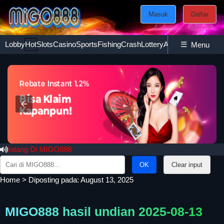
Masuk
Daftar
Lobby
Hot
Slots
Casino
Sports
Fishing
Crash
Lottery
Ayam
☰
Poker
Esport
Menu
ang Di MIGO888
Search
Clear input
for:
Home
>
Diposting pada: August 13, 2025
MIGO888 hasil undian 2025-08-13