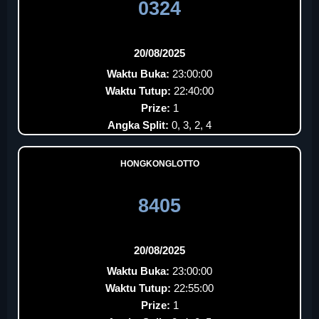
0324
20/08/2025
Waktu Buka:
23:00:00
Waktu Tutup:
22:40:00
Prize:
1
Angka Split:
0, 3, 2, 4
HONGKONGLOTTO
8405
20/08/2025
Waktu Buka:
23:00:00
Waktu Tutup:
22:55:00
Prize:
1