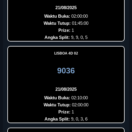
21/08/2025
Waktu Buka:
02:00:00
Waktu Tutup:
01:45:00
Prize:
1
Angka Split:
9, 9, 0, 5
LISBOA 4D 02
9036
21/08/2025
Waktu Buka:
02:10:00
Waktu Tutup:
02:00:00
Prize:
1
Angka Split:
9, 0, 3, 6