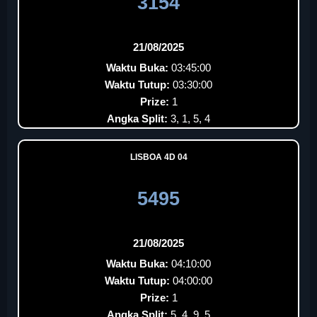
3154
21/08/2025
Waktu Buka:
03:45:00
Waktu Tutup:
03:30:00
Prize:
1
Angka Split:
3, 1, 5, 4
LISBOA 4D 04
5495
21/08/2025
Waktu Buka:
04:10:00
Waktu Tutup:
04:00:00
Prize:
1
Angka Split:
5, 4, 9, 5