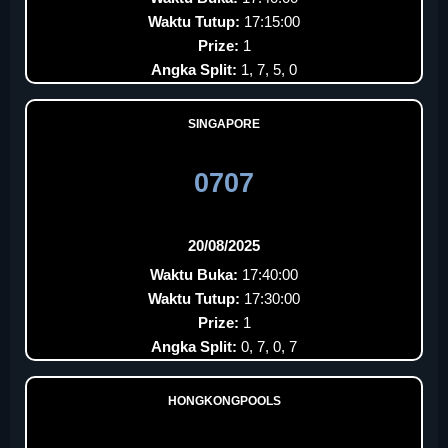
Waktu Tutup:
17:15:00
Prize:
1
Angka Split:
1, 7, 5, 0
SINGAPORE
0707
20/08/2025
Waktu Buka:
17:40:00
Waktu Tutup:
17:30:00
Prize:
1
Angka Split:
0, 7, 0, 7
HONGKONGPOOLS