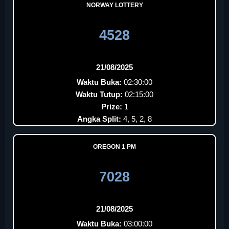
NORWAY LOTTERY
4528
21/08/2025
Waktu Buka:
02:30:00
Waktu Tutup:
02:15:00
Prize:
1
Angka Split:
4, 5, 2, 8
OREGON 1 PM
7028
21/08/2025
Waktu Buka:
03:00:00