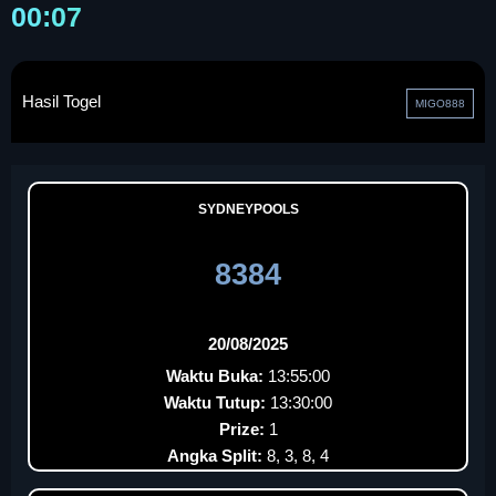
00:07
Hasil Togel
MIGO888
SYDNEYPOOLS
8384
20/08/2025
Waktu Buka:
13:55:00
Waktu Tutup:
13:30:00
Prize:
1
Angka Split:
8, 3, 8, 4