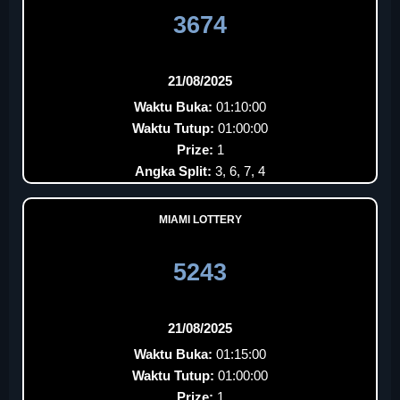
3674
21/08/2025
Waktu Buka:
01:10:00
Waktu Tutup:
01:00:00
Prize:
1
Angka Split:
3, 6, 7, 4
MIAMI LOTTERY
5243
21/08/2025
Waktu Buka:
01:15:00
Waktu Tutup:
01:00:00
Prize:
1