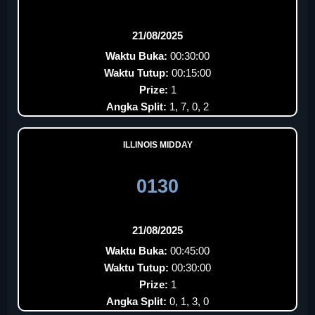
21/08/2025
Waktu Buka:
00:30:00
Waktu Tutup:
00:15:00
Prize:
1
Angka Split:
1, 7, 0, 2
ILLINOIS MIDDAY
0130
21/08/2025
Waktu Buka:
00:45:00
Waktu Tutup:
00:30:00
Prize:
1
Angka Split:
0, 1, 3, 0