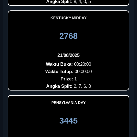
Angka Split:
8, 4, 0, 5
KENTUCKY MIDDAY
2768
21/08/2025
Waktu Buka:
00:20:00
Waktu Tutup:
00:00:00
Prize:
1
Angka Split:
2, 7, 6, 8
PENSYLVANIA DAY
3445