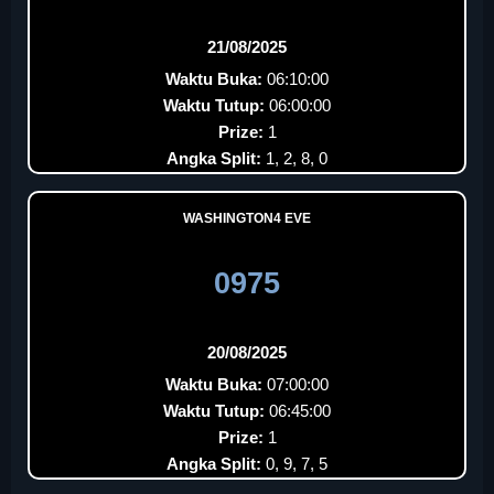
21/08/2025
Waktu Buka:
06:10:00
Waktu Tutup:
06:00:00
Prize:
1
Angka Split:
1, 2, 8, 0
WASHINGTON4 EVE
0975
20/08/2025
Waktu Buka:
07:00:00
Waktu Tutup:
06:45:00
Prize:
1
Angka Split:
0, 9, 7, 5