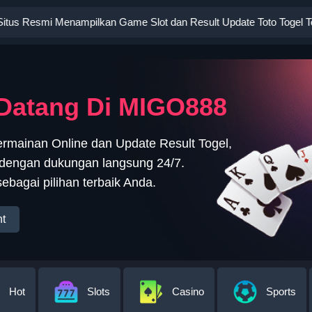
kan Game Slot dan Result Update Toto Togel Terpercaya Di Websi
Datang Di
MIGO888
ermainan Online dan Update Result Togel,
dengan dukungan langsung 24/7.
bagai pilihan terbaik Anda.
t
Hot
Slots
Casino
Sports