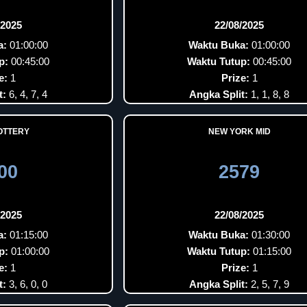
/2025
22/08/2025
a:
01:00:00
Waktu Buka:
01:00:00
p:
00:45:00
Waktu Tutup:
00:45:00
e:
1
Prize:
1
t:
6, 4, 7, 4
Angka Split:
1, 1, 8, 8
OTTERY
NEW YORK MID
00
2579
/2025
22/08/2025
a:
01:15:00
Waktu Buka:
01:30:00
p:
01:00:00
Waktu Tutup:
01:15:00
e:
1
Prize:
1
t:
3, 6, 0, 0
Angka Split:
2, 5, 7, 9