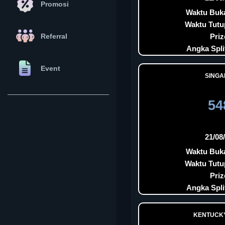
Promosi
Waktu Buk
Waktu Tutu
Referral
Priz
Angka Spli
Event
SINGA
54
21/08
Waktu Buk
Waktu Tutu
Priz
Angka Spli
KENTUCKY