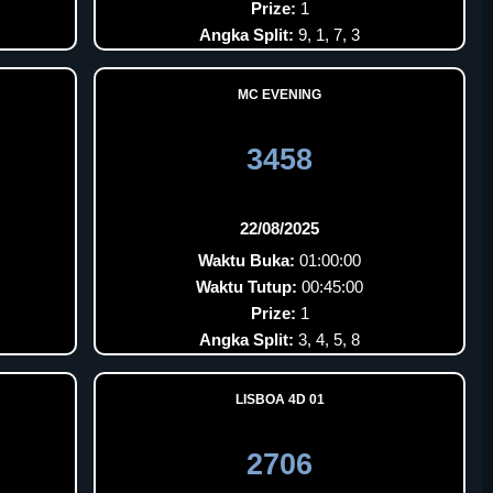
Prize:
1
Angka Split:
9, 1, 7, 3
MC EVENING
3458
22/08/2025
Waktu Buka:
01:00:00
Waktu Tutup:
00:45:00
Prize:
1
Angka Split:
3, 4, 5, 8
LISBOA 4D 01
2706