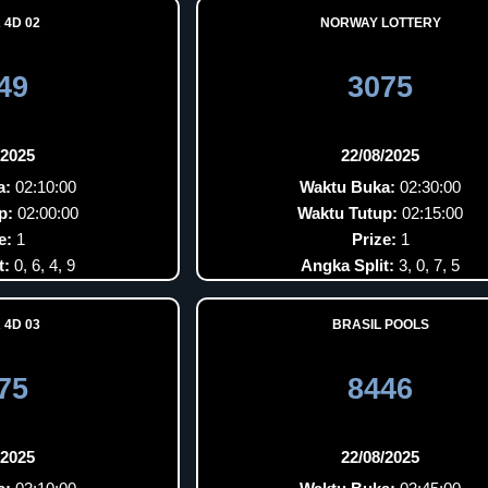
 4D 02
NORWAY LOTTERY
49
3075
/2025
22/08/2025
a:
02:10:00
Waktu Buka:
02:30:00
p:
02:00:00
Waktu Tutup:
02:15:00
e:
1
Prize:
1
t:
0, 6, 4, 9
Angka Split:
3, 0, 7, 5
 4D 03
BRASIL POOLS
75
8446
/2025
22/08/2025