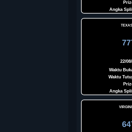
Priz
Angka Spli
TEXAS
77
22/08
Waktu Buk
Waktu Tutu
Priz
Angka Spli
VIRGIN
64