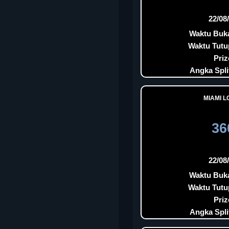
22/08
Waktu Buk
Waktu Tutu
Priz
Angka Spli
MIAMI L
36
22/08
Waktu Buk
Waktu Tutu
Priz
Angka Spli