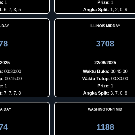
e:
1
Prize:
1
t:
6, 7, 3, 5
Angka Split:
1, 2, 0, 9
 DAY
ILLINOIS MIDDAY
78
3708
/2025
22/08/2025
a:
00:30:00
Waktu Buka:
00:45:00
p:
00:15:00
Waktu Tutup:
00:30:00
e:
1
Prize:
1
t:
7, 7, 7, 8
Angka Split:
3, 7, 0, 8
IA DAY
WASHINGTON4 MID
74
1188