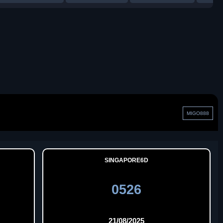
MIGO888
SINGAPORE6D
0526
21/08/2025