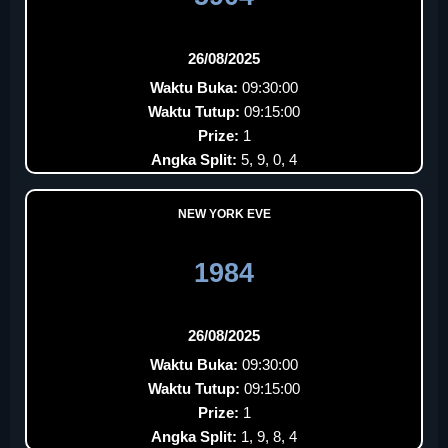
26/08/2025
Waktu Buka:
09:30:00
Waktu Tutup:
09:15:00
Prize:
1
Angka Split:
5, 9, 0, 4
NEW YORK EVE
1984
26/08/2025
Waktu Buka:
09:30:00
Waktu Tutup:
09:15:00
Prize:
1
Angka Split:
1, 9, 8, 4