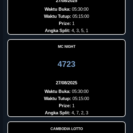
27/08/2025
Waktu Buka:
05:30:00
Waktu Tutup:
05:15:00
Prize:
1
Angka Split:
4, 3, 5, 1
MC NIGHT
4723
27/08/2025
Waktu Buka:
05:30:00
Waktu Tutup:
05:15:00
Prize:
1
Angka Split:
4, 7, 2, 3
CAMBODIA LOTTO