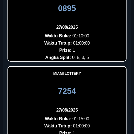
0895
27/08/2025
Waktu Buka:
01:10:00
Waktu Tutup:
01:00:00
Prize:
1
Angka Split:
0, 8, 9, 5
MIAMI LOTTERY
7254
27/08/2025
Waktu Buka:
01:15:00
Waktu Tutup:
01:00:00
Prize:
1