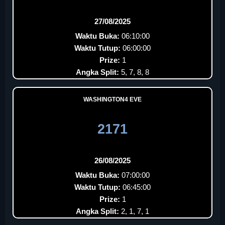
27/08/2025
Waktu Buka:
06:10:00
Waktu Tutup:
06:00:00
Prize:
1
Angka Split:
5, 7, 8, 8
WASHINGTON4 EVE
2171
26/08/2025
Waktu Buka:
07:00:00
Waktu Tutup:
06:45:00
Prize:
1
Angka Split:
2, 1, 7, 1