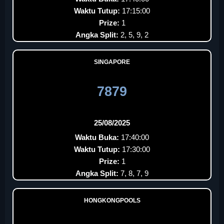
Waktu Tutup:
17:15:00
Prize:
1
Angka Split:
2, 5, 9, 2
SINGAPORE
7879
25/08/2025
Waktu Buka:
17:40:00
Waktu Tutup:
17:30:00
Prize:
1
Angka Split:
7, 8, 7, 9
HONGKONGPOOLS