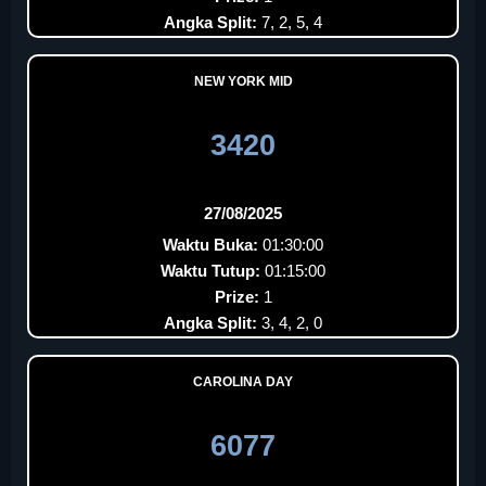
Angka Split:
7, 2, 5, 4
NEW YORK MID
3420
27/08/2025
Waktu Buka:
01:30:00
Waktu Tutup:
01:15:00
Prize:
1
Angka Split:
3, 4, 2, 0
CAROLINA DAY
6077