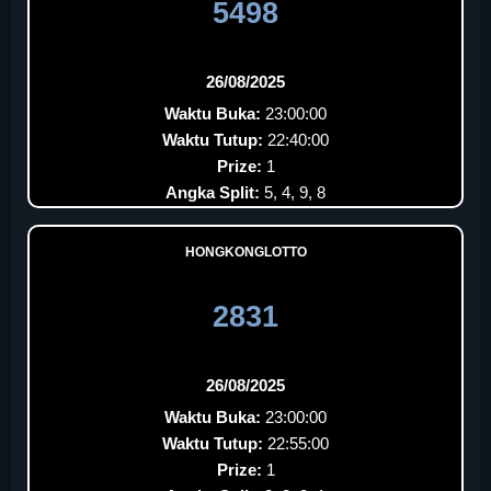
5498
26/08/2025
Waktu Buka:
23:00:00
Waktu Tutup:
22:40:00
Prize:
1
Angka Split:
5, 4, 9, 8
HONGKONGLOTTO
2831
26/08/2025
Waktu Buka:
23:00:00
Waktu Tutup:
22:55:00
Prize:
1