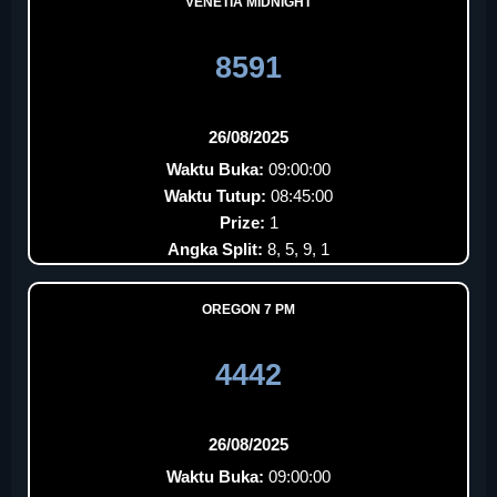
VENETIA MIDNIGHT
8591
26/08/2025
Waktu Buka:
09:00:00
Waktu Tutup:
08:45:00
Prize:
1
Angka Split:
8, 5, 9, 1
OREGON 7 PM
4442
26/08/2025
Waktu Buka:
09:00:00