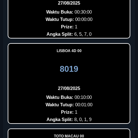
27/08/2025
Waktu Buka:
00:30:00
Waktu Tutup:
00:00:00
Prize:
1
Angka Split:
6, 5, 7, 0
LISBOA 4D 00
8019
27/08/2025
Waktu Buka:
00:10:00
Waktu Tutup:
00:01:00
Prize:
1
Angka Split:
8, 0, 1, 9
TOTO MACAU 00