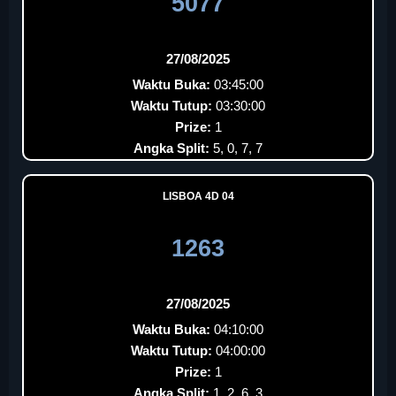
5077
27/08/2025
Waktu Buka:
03:45:00
Waktu Tutup:
03:30:00
Prize:
1
Angka Split:
5, 0, 7, 7
LISBOA 4D 04
1263
27/08/2025
Waktu Buka:
04:10:00
Waktu Tutup:
04:00:00
Prize:
1
Angka Split:
1, 2, 6, 3