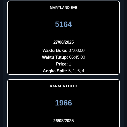
MARYLAND EVE
5164
27/08/2025
Waktu Buka:
07:00:00
Waktu Tutup:
06:45:00
Prize:
1
Angka Split:
5, 1, 6, 4
KANADA LOTTO
1966
26/08/2025