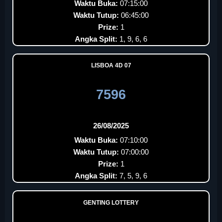
Waktu Buka:
07:15:00
Waktu Tutup:
06:45:00
Prize:
1
Angka Split:
1, 9, 6, 6
LISBOA 4D 07
7596
26/08/2025
Waktu Buka:
07:10:00
Waktu Tutup:
07:00:00
Prize:
1
Angka Split:
7, 5, 9, 6
GENTING LOTTERY