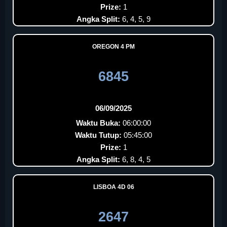
Prize:
1
Angka Split:
6, 4, 5, 9
OREGON 4 PM
6845
06/09/2025
Waktu Buka:
06:00:00
Waktu Tutup:
05:45:00
Prize:
1
Angka Split:
6, 8, 4, 5
LISBOA 4D 06
2647