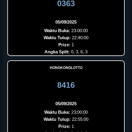
0363
05/09/2025
Waktu Buka:
23:00:00
Waktu Tutup:
22:40:00
Prize:
1
Angka Split:
0, 3, 6, 3
HONGKONGLOTTO
8416
05/09/2025
Waktu Buka:
23:00:00
Waktu Tutup:
22:55:00
Prize:
1