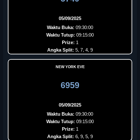
05/09/2025
Waktu Buka:
09:30:00
Waktu Tutup:
09:15:00
Prize:
1
Angka Split:
5, 7, 4, 9
NEW YORK EVE
6959
05/09/2025
Waktu Buka:
09:30:00
Waktu Tutup:
09:15:00
Prize:
1
Angka Split:
6, 9, 5, 9