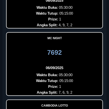
06/09/2025
Waktu Buka:
05:30:00
Waktu Tutup:
05:15:00
Prize:
1
Angka Split:
4, 9, 7, 2
MC NIGHT
7692
06/09/2025
Waktu Buka:
05:30:00
Waktu Tutup:
05:15:00
Prize:
1
Angka Split:
7, 6, 9, 2
CAMBODIA LOTTO