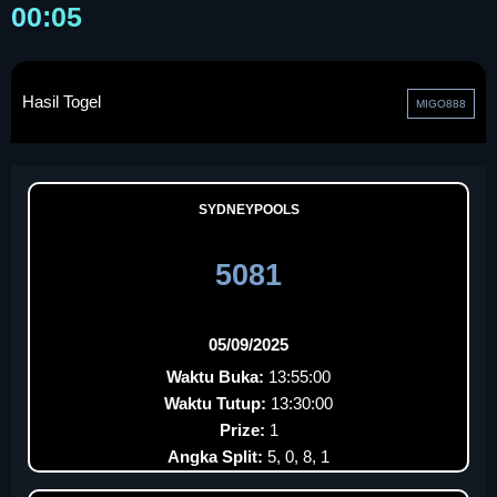
00:05
Hasil Togel
MIGO888
SYDNEYPOOLS
5081
05/09/2025
Waktu Buka:
13:55:00
Waktu Tutup:
13:30:00
Prize:
1
Angka Split:
5, 0, 8, 1