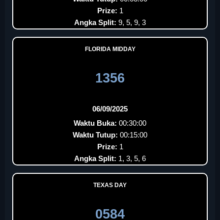
Prize:
1
Angka Split:
9, 5, 9, 3
FLORIDA MIDDAY
1356
06/09/2025
Waktu Buka:
00:30:00
Waktu Tutup:
00:15:00
Prize:
1
Angka Split:
1, 3, 5, 6
TEXAS DAY
0584