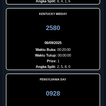
Angka Split:
8, 4, 1, 6
KENTUCKY MIDDAY
2580
06/09/2025
Waktu Buka:
00:20:00
Waktu Tutup:
00:00:00
Prize:
1
Angka Split:
2, 5, 8, 0
PENSYLVANIA DAY
0928