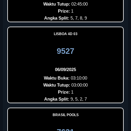
Waktu Tutup:
02:45:00
Prize:
1
Angka Split:
5, 7, 8, 9
LISBOA 4D 03
9527
06/09/2025
Waktu Buka:
03:10:00
Waktu Tutup:
03:00:00
Prize:
1
Angka Split:
9, 5, 2, 7
BRASIL POOLS