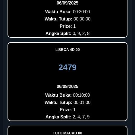
06/09/2025
Waktu Buka:
00:30:00
Waktu Tutup:
00:00:00
Prize:
1
Angka Split:
0, 9, 2, 8
LISBOA 4D 00
2479
06/09/2025
Waktu Buka:
00:10:00
Waktu Tutup:
00:01:00
Prize:
1
Angka Split:
2, 4, 7, 9
TOTO MACAU 00