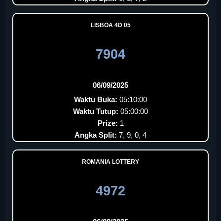
LISBOA 4D 05
7904
06/09/2025
Waktu Buka:
05:10:00
Waktu Tutup:
05:00:00
Prize:
1
Angka Split:
7, 9, 0, 4
ROMANIA LOTTERY
4972