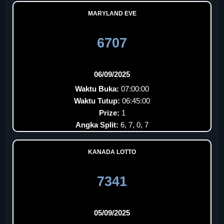
MARYLAND EVE
6707
06/09/2025
Waktu Buka:
07:00:00
Waktu Tutup:
06:45:00
Prize:
1
Angka Split:
6, 7, 0, 7
KANADA LOTTO
7341
05/09/2025