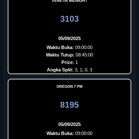
VENETIA MIDNIGHT
3103
05/09/2025
Waktu Buka:
09:00:00
Waktu Tutup:
08:45:00
Prize:
1
Angka Split:
3, 1, 0, 3
OREGON 7 PM
8195
05/09/2025
Waktu Buka:
09:00:00