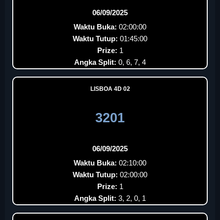
06/09/2025
Waktu Buka:
02:00:00
Waktu Tutup:
01:45:00
Prize:
1
Angka Split:
0, 6, 7, 4
LISBOA 4D 02
3201
06/09/2025
Waktu Buka:
02:10:00
Waktu Tutup:
02:00:00
Prize:
1
Angka Split:
3, 2, 0, 1