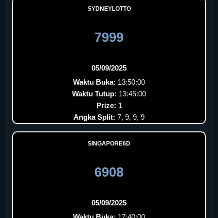
SYDNEYLOTTO
7999
05/09/2025
Waktu Buka:
13:50:00
Waktu Tutup:
13:45:00
Prize:
1
Angka Split:
7, 9, 9, 9
SINGAPORE6D
6908
05/09/2025
Waktu Buka:
17:40:00