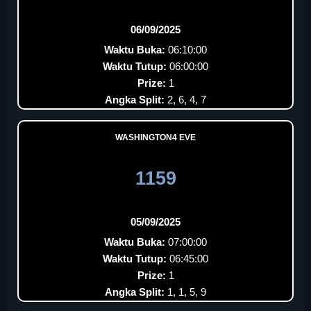
06/09/2025
Waktu Buka:
06:10:00
Waktu Tutup:
06:00:00
Prize:
1
Angka Split:
2, 6, 4, 7
WASHINGTON4 EVE
1159
05/09/2025
Waktu Buka:
07:00:00
Waktu Tutup:
06:45:00
Prize:
1
Angka Split:
1, 1, 5, 9