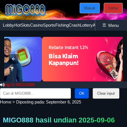
Masuk
Daftar
Lobby
Hot
Slots
Casino
Sports
Fishing
Crash
Lottery
Ayam
☰
Poker
Esport
Menu
g Di MIGO888
Search
Clear input
for:
Home
>
Diposting pada: September 6, 2025
MIGO888 hasil undian 2025-09-06