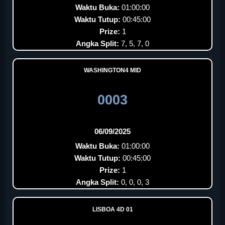
Waktu Buka:
01:00:00
Waktu Tutup:
00:45:00
Prize:
1
Angka Split:
7, 5, 7, 0
WASHINGTON4 MID
0003
06/09/2025
Waktu Buka:
01:00:00
Waktu Tutup:
00:45:00
Prize:
1
Angka Split:
0, 0, 0, 3
LISBOA 4D 01