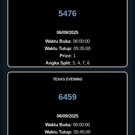
5476
06/09/2025
Waktu Buka:
06:00:00
Waktu Tutup:
05:35:00
Prize:
1
Angka Split:
5, 4, 7, 6
TEXAS EVENING
6459
06/09/2025
Waktu Buka:
06:00:00
Waktu Tutup:
05:45:00