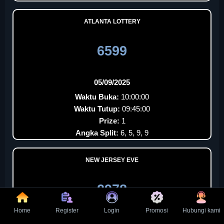
ATLANTA LOTTERY
6599
05/09/2025
Waktu Buka:
10:00:00
Waktu Tutup:
09:45:00
Prize:
1
Angka Split:
6, 5, 9, 9
NEW JERSEY EVE
2978
Home
Register
Login
Promosi
Hubungi kami
05/09/2025