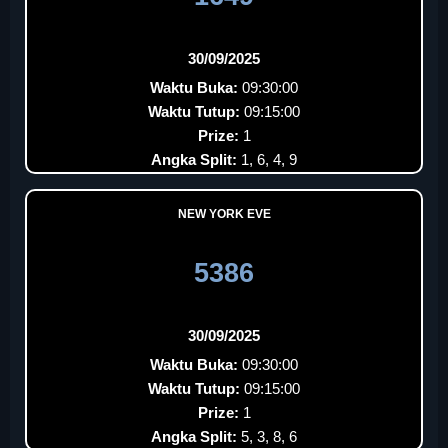
30/09/2025
Waktu Buka:
09:30:00
Waktu Tutup:
09:15:00
Prize:
1
Angka Split:
1, 6, 4, 9
NEW YORK EVE
5386
30/09/2025
Waktu Buka:
09:30:00
Waktu Tutup:
09:15:00
Prize:
1
Angka Split:
5, 3, 8, 6