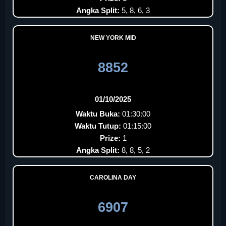
Angka Split:
5, 8, 6, 3
NEW YORK MID
8852
01/10/2025
Waktu Buka:
01:30:00
Waktu Tutup:
01:15:00
Prize:
1
Angka Split:
8, 8, 5, 2
CAROLINA DAY
6907