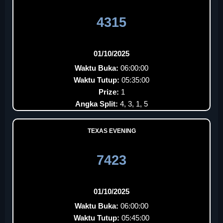
4315
01/10/2025
Waktu Buka:
06:00:00
Waktu Tutup:
05:35:00
Prize:
1
Angka Split:
4, 3, 1, 5
TEXAS EVENING
7423
01/10/2025
Waktu Buka:
06:00:00
Waktu Tutup:
05:45:00