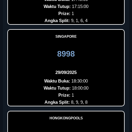
Waktu Tutup:
17:15:00
Prize:
1
Angka Split:
9, 1, 6, 4
SINGAPORE
8998
29/09/2025
Waktu Buka:
18:30:00
Waktu Tutup:
18:00:00
Prize:
1
Angka Split:
8, 9, 9, 8
HONGKONGPOOLS