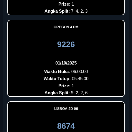
Prize:
1
Angka Split:
7, 4, 2, 3
OREGON 4 PM
9226
01/10/2025
Waktu Buka:
06:00:00
Waktu Tutup:
05:45:00
Prize:
1
Angka Split:
9, 2, 2, 6
LISBOA 4D 06
8674