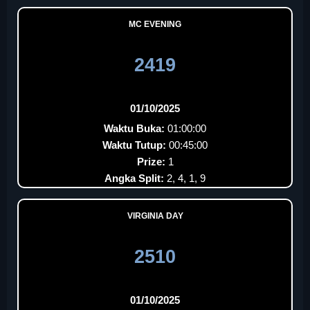
MC EVENING
2419
01/10/2025
Waktu Buka:
01:00:00
Waktu Tutup:
00:45:00
Prize:
1
Angka Split:
2, 4, 1, 9
VIRGINIA DAY
2510
01/10/2025