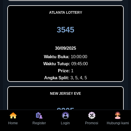
ATLANTA LOTTERY
3545
30/09/2025
Waktu Buka:
10:00:00
Waktu Tutup:
09:45:00
Prize:
1
Angka Split:
3, 5, 4, 5
NEW JERSEY EVE
8205
Home
Register
Login
Promosi
Hubungi kami
30/09/2025