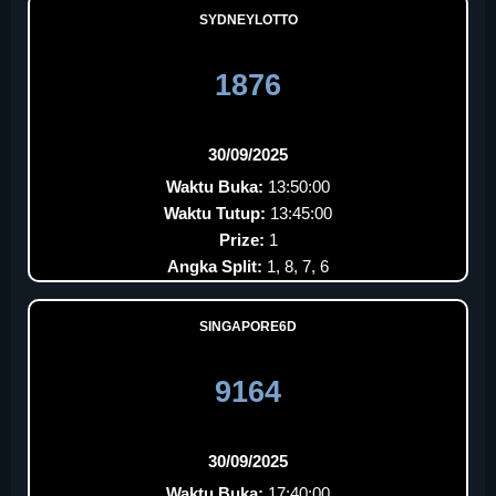
SYDNEYLOTTO
1876
30/09/2025
Waktu Buka:
13:50:00
Waktu Tutup:
13:45:00
Prize:
1
Angka Split:
1, 8, 7, 6
SINGAPORE6D
9164
30/09/2025
Waktu Buka:
17:40:00