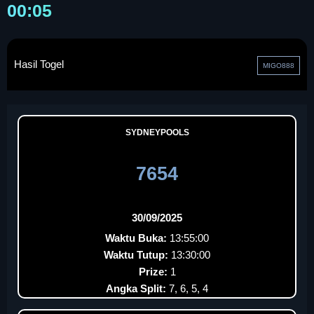
00:05
Hasil Togel
MIGO888
SYDNEYPOOLS
7654
30/09/2025
Waktu Buka:
13:55:00
Waktu Tutup:
13:30:00
Prize:
1
Angka Split:
7, 6, 5, 4