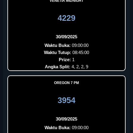
VENETIA MIDNIGHT
4229
30/09/2025
Waktu Buka:
09:00:00
Waktu Tutup:
08:45:00
Prize:
1
Angka Split:
4, 2, 2, 9
OREGON 7 PM
3954
30/09/2025
Waktu Buka:
09:00:00