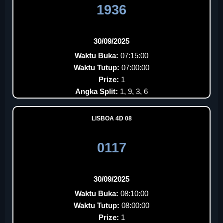
1936
30/09/2025
Waktu Buka:
07:15:00
Waktu Tutup:
07:00:00
Prize:
1
Angka Split:
1, 9, 3, 6
LISBOA 4D 08
0117
30/09/2025
Waktu Buka:
08:10:00
Waktu Tutup:
08:00:00
Prize:
1