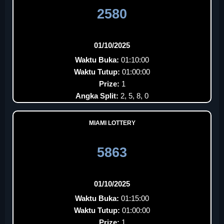
2580
01/10/2025
Waktu Buka:
01:10:00
Waktu Tutup:
01:00:00
Prize:
1
Angka Split:
2, 5, 8, 0
MIAMI LOTTERY
5863
01/10/2025
Waktu Buka:
01:15:00
Waktu Tutup:
01:00:00
Prize:
1