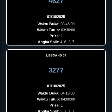
4627
01/10/2025
Waktu Buka:
03:45:00
Waktu Tutup:
03:30:00
Prize:
1
Angka Split:
4, 6, 2, 7
LISBOA 4D 04
3277
01/10/2025
Waktu Buka:
04:10:00
Waktu Tutup:
04:00:00
Prize:
1
Angka Split:
3, 2, 7, 7