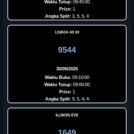
Waktu Tutup:
08:45:00
Prize:
1
Angka Split:
3, 9, 5, 4
LISBOA 4D 09
9544
30/09/2025
Waktu Buka:
09:10:00
Waktu Tutup:
09:00:00
Prize:
1
Angka Split:
9, 5, 4, 4
ILLINOIS EVE
1649