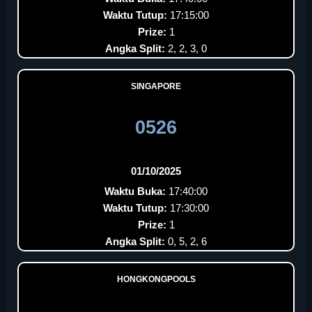
Waktu Tutup:
17:15:00
Prize:
1
Angka Split:
2, 2, 3, 0
SINGAPORE
0526
01/10/2025
Waktu Buka:
17:40:00
Waktu Tutup:
17:30:00
Prize:
1
Angka Split:
0, 5, 2, 6
HONGKONGPOOLS