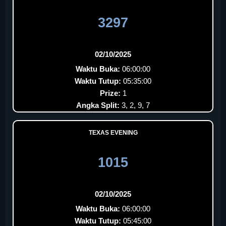
3297
02/10/2025
Waktu Buka:
06:00:00
Waktu Tutup:
05:35:00
Prize:
1
Angka Split:
3, 2, 9, 7
TEXAS EVENING
1015
02/10/2025
Waktu Buka:
06:00:00
Waktu Tutup:
05:45:00