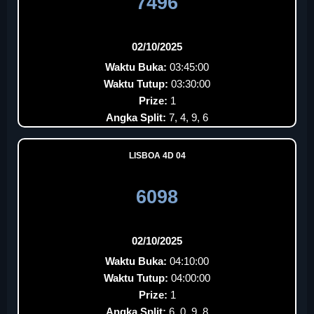
7496
02/10/2025
Waktu Buka:
03:45:00
Waktu Tutup:
03:30:00
Prize:
1
Angka Split:
7, 4, 9, 6
LISBOA 4D 04
6098
02/10/2025
Waktu Buka:
04:10:00
Waktu Tutup:
04:00:00
Prize:
1
Angka Split:
6, 0, 9, 8