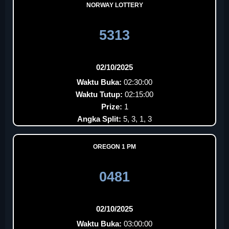
NORWAY LOTTERY
5313
02/10/2025
Waktu Buka:
02:30:00
Waktu Tutup:
02:15:00
Prize:
1
Angka Split:
5, 3, 1, 3
OREGON 1 PM
0481
02/10/2025
Waktu Buka:
03:00:00