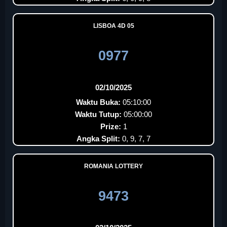
LISBOA 4D 05
0977
02/10/2025
Waktu Buka:
05:10:00
Waktu Tutup:
05:00:00
Prize:
1
Angka Split:
0, 9, 7, 7
ROMANIA LOTTERY
9473