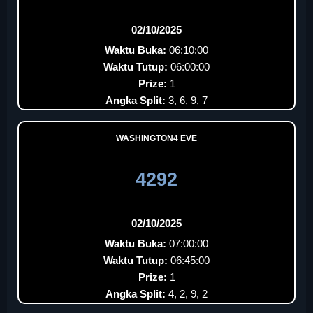
02/10/2025
Waktu Buka:
06:10:00
Waktu Tutup:
06:00:00
Prize:
1
Angka Split:
3, 6, 9, 7
WASHINGTON4 EVE
4292
02/10/2025
Waktu Buka:
07:00:00
Waktu Tutup:
06:45:00
Prize:
1
Angka Split:
4, 2, 9, 2