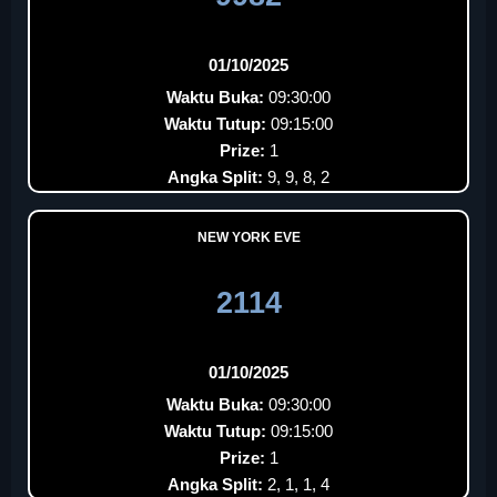
01/10/2025
Waktu Buka:
09:30:00
Waktu Tutup:
09:15:00
Prize:
1
Angka Split:
9, 9, 8, 2
NEW YORK EVE
2114
01/10/2025
Waktu Buka:
09:30:00
Waktu Tutup:
09:15:00
Prize:
1
Angka Split:
2, 1, 1, 4