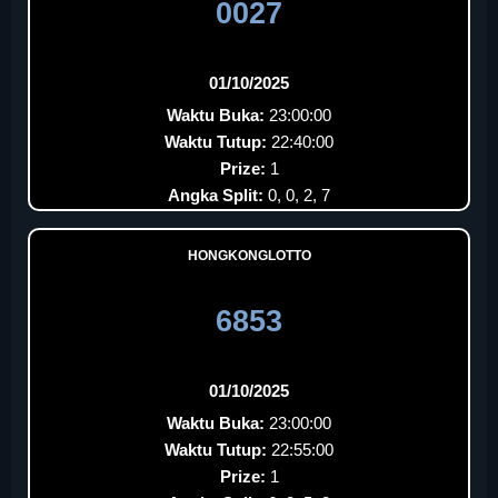
0027
01/10/2025
Waktu Buka:
23:00:00
Waktu Tutup:
22:40:00
Prize:
1
Angka Split:
0, 0, 2, 7
HONGKONGLOTTO
6853
01/10/2025
Waktu Buka:
23:00:00
Waktu Tutup:
22:55:00
Prize:
1