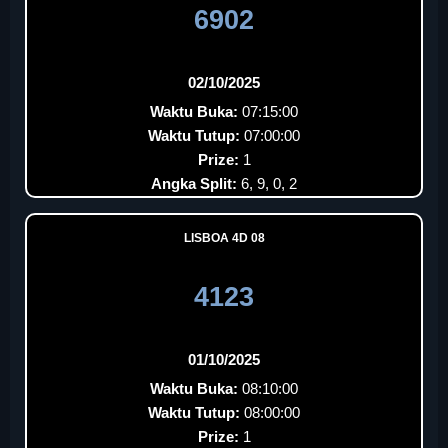
6902
02/10/2025
Waktu Buka:
07:15:00
Waktu Tutup:
07:00:00
Prize:
1
Angka Split:
6, 9, 0, 2
LISBOA 4D 08
4123
01/10/2025
Waktu Buka:
08:10:00
Waktu Tutup:
08:00:00
Prize:
1