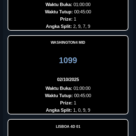
Waktu Buka:
01:00:00
Waktu Tutup:
00:45:00
Prize:
1
Angka Split:
2, 9, 7, 9
WASHINGTON4 MID
1099
02/10/2025
Waktu Buka:
01:00:00
Waktu Tutup:
00:45:00
Prize:
1
Angka Split:
1, 0, 9, 9
LISBOA 4D 01