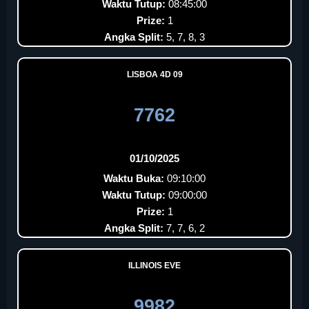
Waktu Tutup:
08:45:00
Prize:
1
Angka Split:
5, 7, 8, 3
LISBOA 4D 09
7762
01/10/2025
Waktu Buka:
09:10:00
Waktu Tutup:
09:00:00
Prize:
1
Angka Split:
7, 7, 6, 2
ILLINOIS EVE
9982