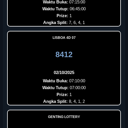
Waktu Buka:
07:15:00
Waktu Tutup:
06:45:00
Prize:
1
Angka Split:
7, 6, 4, 1
LISBOA 4D 07
8412
02/10/2025
Waktu Buka:
07:10:00
Waktu Tutup:
07:00:00
Prize:
1
Angka Split:
8, 4, 1, 2
GENTING LOTTERY