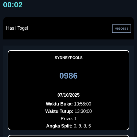
00:02
Hasil Togel
MIGO888
SYDNEYPOOLS
0986
07/10/2025
Waktu Buka:
13:55:00
Waktu Tutup:
13:30:00
Prize:
1
Angka Split:
0, 9, 8, 6