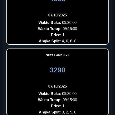
07/10/2025
Waktu Buka:
09:30:00
Waktu Tutup:
09:15:00
Prize:
1
Angka Split:
4, 6, 6, 8
NEW YORK EVE
3290
07/10/2025
Waktu Buka:
09:30:00
Waktu Tutup:
09:15:00
Prize:
1
Angka Split:
3, 2, 9, 0