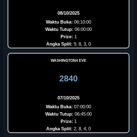
08/10/2025
Waktu Buka:
06:10:00
Waktu Tutup:
06:00:00
Prize:
1
Angka Split:
9, 8, 3, 0
WASHINGTON4 EVE
2840
07/10/2025
Waktu Buka:
07:00:00
Waktu Tutup:
06:45:00
Prize:
1
Angka Split:
2, 8, 4, 0