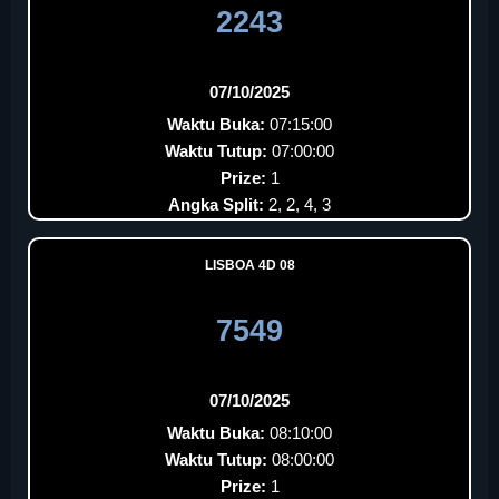
2243
07/10/2025
Waktu Buka:
07:15:00
Waktu Tutup:
07:00:00
Prize:
1
Angka Split:
2, 2, 4, 3
LISBOA 4D 08
7549
07/10/2025
Waktu Buka:
08:10:00
Waktu Tutup:
08:00:00
Prize:
1