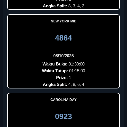
Angka Split:
8, 3, 4, 2
NEW YORK MID
4864
08/10/2025
Waktu Buka:
01:30:00
Waktu Tutup:
01:15:00
Prize:
1
Angka Split:
4, 8, 6, 4
CAROLINA DAY
0923