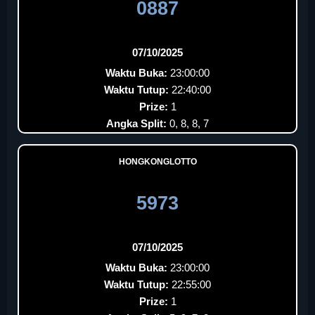
0887
07/10/2025
Waktu Buka:
23:00:00
Waktu Tutup:
22:40:00
Prize:
1
Angka Split:
0, 8, 8, 7
HONGKONGLOTTO
5973
07/10/2025
Waktu Buka:
23:00:00
Waktu Tutup:
22:55:00
Prize:
1