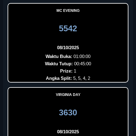
MC EVENING
5542
08/10/2025
Waktu Buka:
01:00:00
Waktu Tutup:
00:45:00
Prize:
1
Angka Split:
5, 5, 4, 2
VIRGINIA DAY
3630
08/10/2025