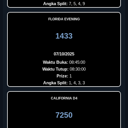
Angka Split:
7, 5, 4, 9
FLORIDA EVENING
1433
07/10/2025
Waktu Buka:
08:45:00
Waktu Tutup:
08:30:00
Prize:
1
Angka Split:
1, 4, 3, 3
CALIFORNIA D4
7250