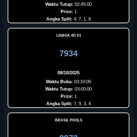
Waktu Tutup:
02:45:00
Prize:
1
Angka Split:
4, 7, 1, 8
LISBOA 4D 03
7934
08/10/2025
Waktu Buka:
03:10:00
Waktu Tutup:
03:00:00
Prize:
1
Angka Split:
7, 9, 3, 4
BRASIL POOLS