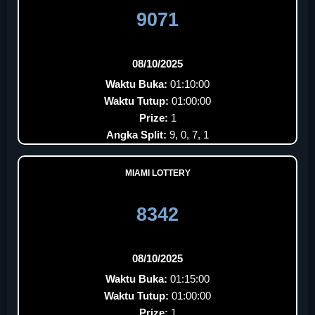
9071
08/10/2025
Waktu Buka:
01:10:00
Waktu Tutup:
01:00:00
Prize:
1
Angka Split:
9, 0, 7, 1
MIAMI LOTTERY
8342
08/10/2025
Waktu Buka:
01:15:00
Waktu Tutup:
01:00:00
Prize:
1