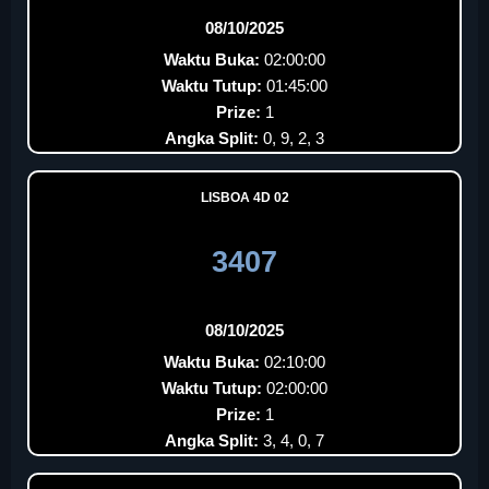
08/10/2025
Waktu Buka:
02:00:00
Waktu Tutup:
01:45:00
Prize:
1
Angka Split:
0, 9, 2, 3
LISBOA 4D 02
3407
08/10/2025
Waktu Buka:
02:10:00
Waktu Tutup:
02:00:00
Prize:
1
Angka Split:
3, 4, 0, 7