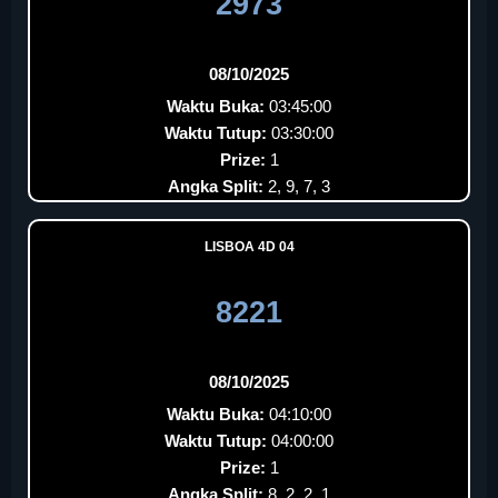
2973
08/10/2025
Waktu Buka:
03:45:00
Waktu Tutup:
03:30:00
Prize:
1
Angka Split:
2, 9, 7, 3
LISBOA 4D 04
8221
08/10/2025
Waktu Buka:
04:10:00
Waktu Tutup:
04:00:00
Prize:
1
Angka Split:
8, 2, 2, 1