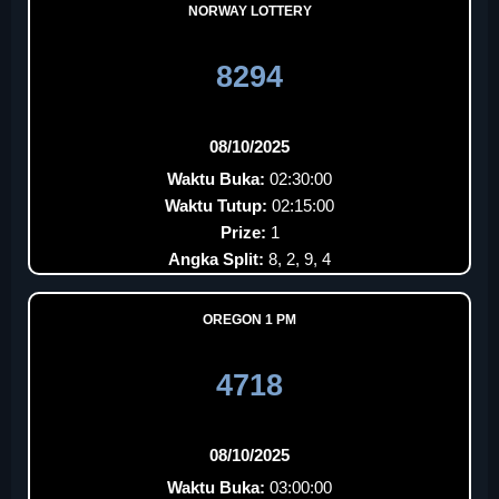
NORWAY LOTTERY
8294
08/10/2025
Waktu Buka:
02:30:00
Waktu Tutup:
02:15:00
Prize:
1
Angka Split:
8, 2, 9, 4
OREGON 1 PM
4718
08/10/2025
Waktu Buka:
03:00:00