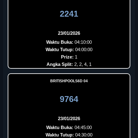
2241
23/01/2026
Waktu Buka:
04:10:00
Waktu Tutup:
04:00:00
Prize:
1
Angka Split:
2, 2, 4, 1
BRITISHPOOLS6D 04
9764
23/01/2026
Waktu Buka:
04:45:00
Waktu Tutup:
04:30:00