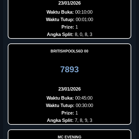
23/01/2026
Waktu Buka:
00:10:00
Waktu Tutup:
00:01:00
Prize:
1
Angka Split:
8, 0, 8, 3
BRITISHPOOLS6D 00
7893
23/01/2026
Waktu Buka:
00:45:00
Waktu Tutup:
00:30:00
Prize:
1
Angka Split:
7, 8, 9, 3
MC EVENING