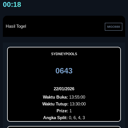
00:18
Hasil Togel
MIGO888
SYDNEYPOOLS
0643
22/01/2026
Waktu Buka:
13:55:00
Waktu Tutup:
13:30:00
Prize:
1
Angka Split:
0, 6, 4, 3