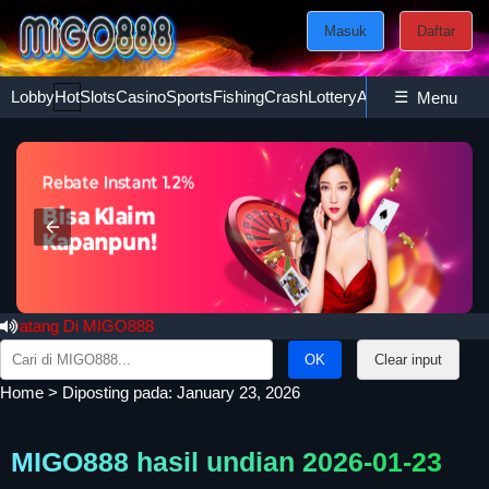
Masuk
Daftar
Lobby
Hot
Slots
Casino
Sports
Fishing
Crash
Lottery
Ayam
☰
Poker
Esport
Menu
ang Di MIGO888
Search
Clear input
for:
Home
>
Diposting pada: January 23, 2026
MIGO888 hasil undian 2026-01-23