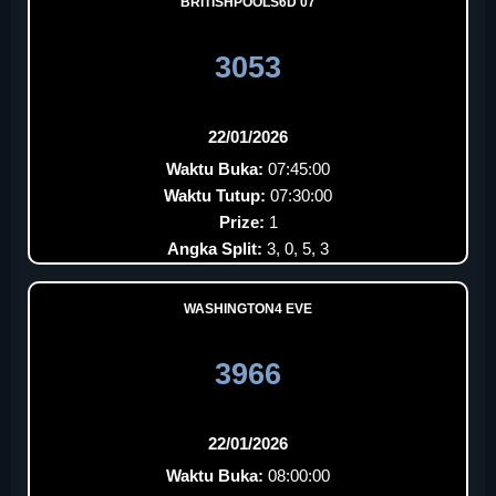
BRITISHPOOLS6D 07
3053
22/01/2026
Waktu Buka:
07:45:00
Waktu Tutup:
07:30:00
Prize:
1
Angka Split:
3, 0, 5, 3
WASHINGTON4 EVE
3966
22/01/2026
Waktu Buka:
08:00:00