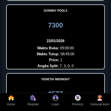
SUNWAY POOLS
7300
22/01/2026
Waktu Buka:
09:00:00
Waktu Tutup:
08:45:00
Prize:
1
Angka Split:
7, 3, 0, 0
VENETIA MIDNIGHT
2577
Home
Register
Login
Promosi
Hubungi kami
22/01/2026