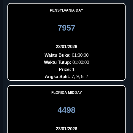
PENSYLVANIA DAY
7957
23/01/2026
Waktu Buka:
01:30:00
Waktu Tutup:
01:00:00
Prize:
1
Angka Split:
7, 9, 5, 7
FLORIDA MIDDAY
4498
23/01/2026