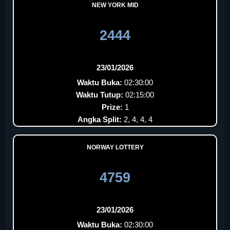
NEW YORK MID
2444
23/01/2026
Waktu Buka:
02:30:00
Waktu Tutup:
02:15:00
Prize:
1
Angka Split:
2, 4, 4, 4
NORWAY LOTTERY
4759
23/01/2026
Waktu Buka:
02:30:00