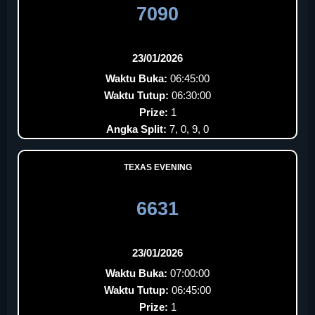
7090
23/01/2026
Waktu Buka:
06:45:00
Waktu Tutup:
06:30:00
Prize:
1
Angka Split:
7, 0, 9, 0
TEXAS EVENING
6631
23/01/2026
Waktu Buka:
07:00:00
Waktu Tutup:
06:45:00
Prize:
1