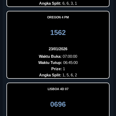
Angka Split:
6, 6, 3, 1
OREGON 4 PM
1562
23/01/2026
Waktu Buka:
07:00:00
Waktu Tutup:
06:45:00
Prize:
1
Angka Split:
1, 5, 6, 2
LISBOA 4D 07
0696