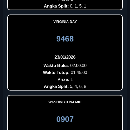
Angka Split:
0, 1, 5, 1
VIRGINIA DAY
9468
23/01/2026
Waktu Buka:
02:00:00
Waktu Tutup:
01:45:00
Prize:
1
Angka Split:
9, 4, 6, 8
WASHINGTON4 MID
0907