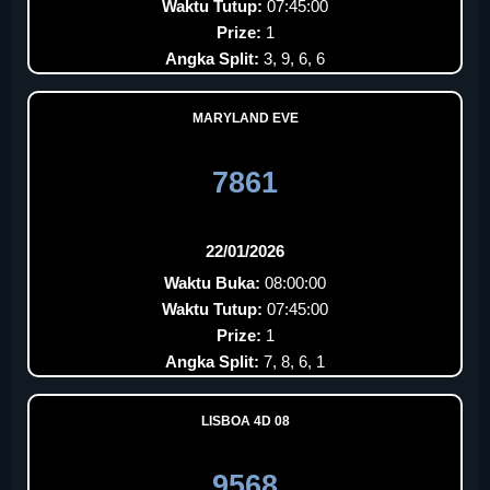
Waktu Tutup:
07:45:00
Prize:
1
Angka Split:
3, 9, 6, 6
MARYLAND EVE
7861
22/01/2026
Waktu Buka:
08:00:00
Waktu Tutup:
07:45:00
Prize:
1
Angka Split:
7, 8, 6, 1
LISBOA 4D 08
9568