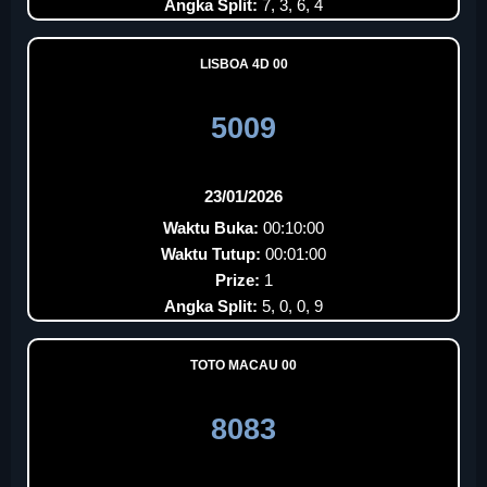
Angka Split:
7, 3, 6, 4
LISBOA 4D 00
5009
23/01/2026
Waktu Buka:
00:10:00
Waktu Tutup:
00:01:00
Prize:
1
Angka Split:
5, 0, 0, 9
TOTO MACAU 00
8083