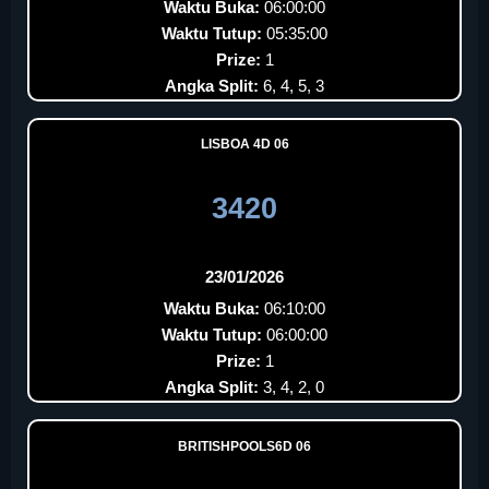
Waktu Buka:
06:00:00
Waktu Tutup:
05:35:00
Prize:
1
Angka Split:
6, 4, 5, 3
LISBOA 4D 06
3420
23/01/2026
Waktu Buka:
06:10:00
Waktu Tutup:
06:00:00
Prize:
1
Angka Split:
3, 4, 2, 0
BRITISHPOOLS6D 06