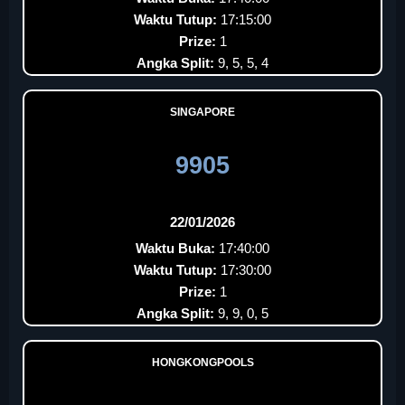
Waktu Tutup:
17:15:00
Prize:
1
Angka Split:
9, 5, 5, 4
SINGAPORE
9905
22/01/2026
Waktu Buka:
17:40:00
Waktu Tutup:
17:30:00
Prize:
1
Angka Split:
9, 9, 0, 5
HONGKONGPOOLS