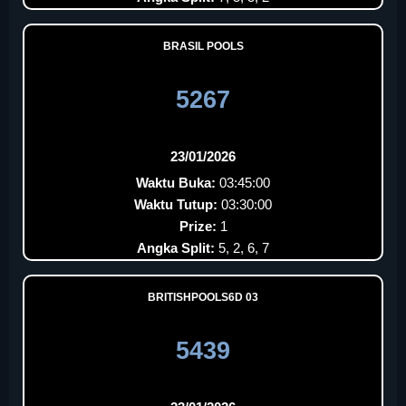
BRASIL POOLS
5267
23/01/2026
Waktu Buka:
03:45:00
Waktu Tutup:
03:30:00
Prize:
1
Angka Split:
5, 2, 6, 7
BRITISHPOOLS6D 03
5439