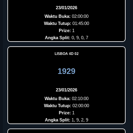
23/01/2026
Waktu Buka:
02:00:00
Waktu Tutup:
01:45:00
Prize:
1
Angka Split:
0, 9, 0, 7
LISBOA 4D 02
1929
23/01/2026
Waktu Buka:
02:10:00
Waktu Tutup:
02:00:00
Prize:
1
Angka Split:
1, 9, 2, 9