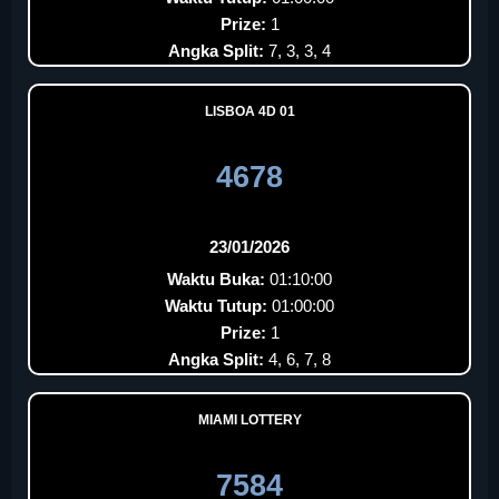
Prize:
1
Angka Split:
7, 3, 3, 4
LISBOA 4D 01
4678
23/01/2026
Waktu Buka:
01:10:00
Waktu Tutup:
01:00:00
Prize:
1
Angka Split:
4, 6, 7, 8
MIAMI LOTTERY
7584