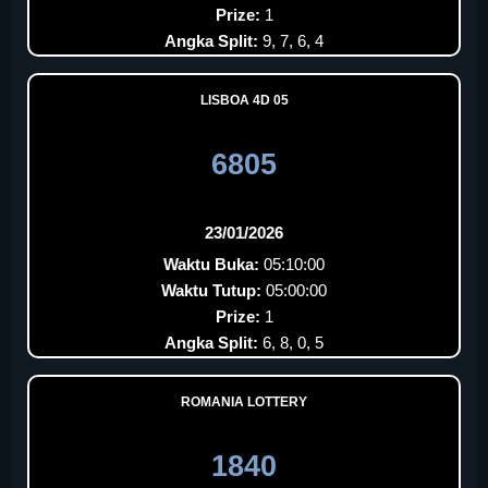
Prize:
1
Angka Split:
9, 7, 6, 4
LISBOA 4D 05
6805
23/01/2026
Waktu Buka:
05:10:00
Waktu Tutup:
05:00:00
Prize:
1
Angka Split:
6, 8, 0, 5
ROMANIA LOTTERY
1840