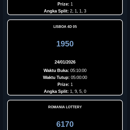
Prize:
1
Angka Split:
2, 1, 1, 3
LISBOA 4D 05
1950
24/01/2026
Waktu Buka:
05:10:00
Waktu Tutup:
05:00:00
Prize:
1
Angka Split:
1, 9, 5, 0
ROMANIA LOTTERY
6170