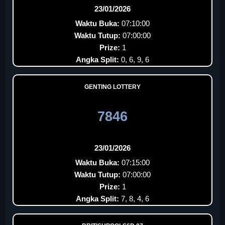
23/01/2026
Waktu Buka:
07:10:00
Waktu Tutup:
07:00:00
Prize:
1
Angka Split:
0, 6, 9, 6
GENTING LOTTERY
7846
23/01/2026
Waktu Buka:
07:15:00
Waktu Tutup:
07:00:00
Prize:
1
Angka Split:
7, 8, 4, 6