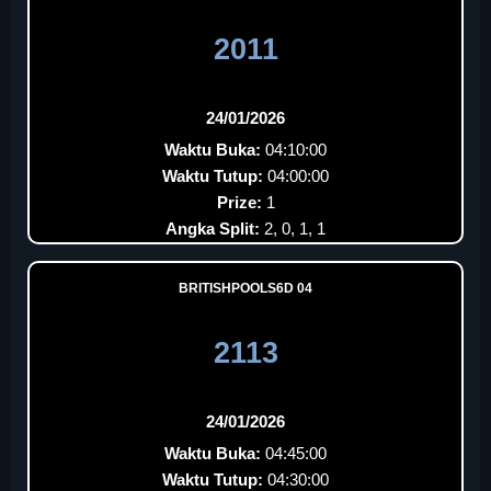
2011
24/01/2026
Waktu Buka:
04:10:00
Waktu Tutup:
04:00:00
Prize:
1
Angka Split:
2, 0, 1, 1
BRITISHPOOLS6D 04
2113
24/01/2026
Waktu Buka:
04:45:00
Waktu Tutup:
04:30:00