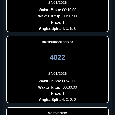
24/01/2026
Waktu Buka:
00:10:00
Waktu Tutup:
00:01:00
Prize:
1
Angka Split:
4, 9, 8, 6
BRITISHPOOLS6D 00
4022
24/01/2026
Waktu Buka:
00:45:00
Waktu Tutup:
00:30:00
Prize:
1
Angka Split:
4, 0, 2, 2
MC EVENING