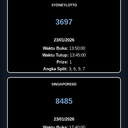
SYDNEYLOTTO
3697
23/01/2026
Waktu Buka:
13:50:00
Waktu Tutup:
13:45:00
Prize:
1
Angka Split:
3, 6, 9, 7
SINGAPORE6D
8485
23/01/2026
Waktu Buka:
17:40:00