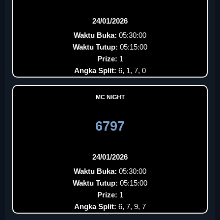
24/01/2026
Waktu Buka:
05:30:00
Waktu Tutup:
05:15:00
Prize:
1
Angka Split:
6, 1, 7, 0
MC NIGHT
6797
24/01/2026
Waktu Buka:
05:30:00
Waktu Tutup:
05:15:00
Prize:
1
Angka Split:
6, 7, 9, 7