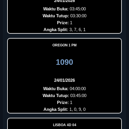
24/01/2026
Waktu Buka:
03:45:00
Waktu Tutup:
03:30:00
Prize:
1
Angka Split:
3, 7, 6, 1
OREGON 1 PM
1090
24/01/2026
Waktu Buka:
04:00:00
Waktu Tutup:
03:45:00
Prize:
1
Angka Split:
1, 0, 9, 0
LISBOA 4D 04