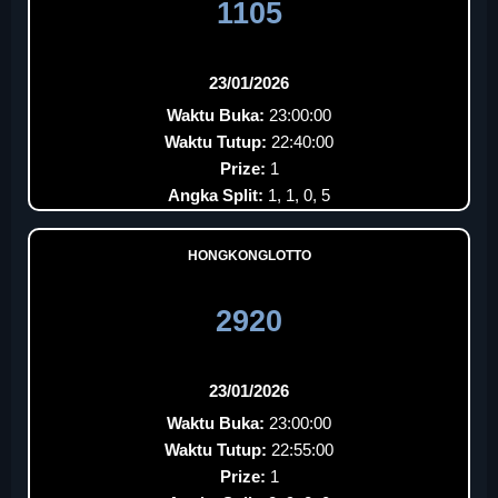
1105
23/01/2026
Waktu Buka:
23:00:00
Waktu Tutup:
22:40:00
Prize:
1
Angka Split:
1, 1, 0, 5
HONGKONGLOTTO
2920
23/01/2026
Waktu Buka:
23:00:00
Waktu Tutup:
22:55:00
Prize:
1