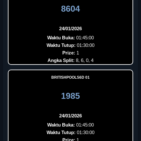
8604
24/01/2026
Waktu Buka:
01:45:00
Waktu Tutup:
01:30:00
Prize:
1
Angka Split:
8, 6, 0, 4
BRITISHPOOLS6D 01
1985
24/01/2026
Waktu Buka:
01:45:00
Waktu Tutup:
01:30:00
Prize:
1