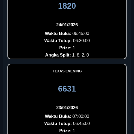
1820
24/01/2026
Waktu Buka:
06:45:00
Waktu Tutup:
06:30:00
Prize:
1
Angka Split:
1, 8, 2, 0
TEXAS EVENING
6631
23/01/2026
Waktu Buka:
07:00:00
Waktu Tutup:
06:45:00
Prize:
1