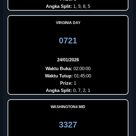
Angka Split:
1, 9, 8, 5
VIRGINIA DAY
0721
24/01/2026
Waktu Buka:
02:00:00
Waktu Tutup:
01:45:00
Prize:
1
Angka Split:
0, 7, 2, 1
WASHINGTON4 MID
3327