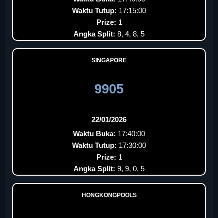
Waktu Tutup:
17:15:00
Prize:
1
Angka Split:
8, 4, 8, 5
SINGAPORE
9905
22/01/2026
Waktu Buka:
17:40:00
Waktu Tutup:
17:30:00
Prize:
1
Angka Split:
9, 9, 0, 5
HONGKONGPOOLS