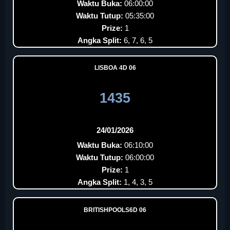
Waktu Buka:
06:00:00
Waktu Tutup:
05:35:00
Prize:
1
Angka Split:
6, 7, 6, 5
LISBOA 4D 06
1435
24/01/2026
Waktu Buka:
06:10:00
Waktu Tutup:
06:00:00
Prize:
1
Angka Split:
1, 4, 3, 5
BRITISHPOOLS6D 06